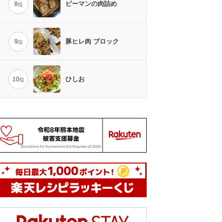
ピーマンの肉詰め
8
位
豚ヒレ肉 ブロック
9
位
ひしお
10
位