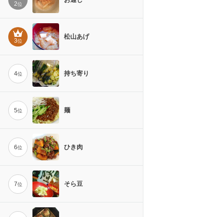
2
位
松山あげ
3
位
持ち寄り
4
位
麺
5
位
ひき肉
6
位
そら豆
7
位