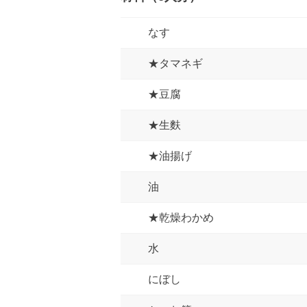
なす
★タマネギ
★豆腐
★生麩
★油揚げ
油
★乾燥わかめ
水
にぼし