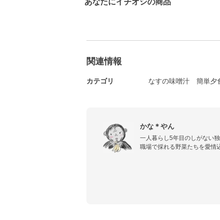
あなたにイチオシの商品
関連情報
カテゴリ
なすの味噌汁
簡単夕
かな＊やん
一人暮らし5年目のしがない独
職場で採れる野菜たちを愛情
とが生き甲斐となっております
自炊のプロを目指すべく、お
ど日々作った物を投稿してますʕु•