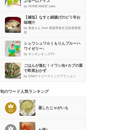
ぷる一口アイス
by HOME MADE cake
【減塩】なすと絹揚げのピリ辛お
味噌汁
by 食改さん from 青森県食生活改善推進
員
シュワシュワ☆くもりんブルーハ
ワイゼリー♪
by サンサンキッズTV
ごはんが進む！イワシ缶×カブの葉
で即席おかず
by DSAデイリーストックアクション
旬のワード人気ランキング
蒸したじゃがいも
1
位
お通し