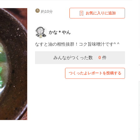
約10分
お気に入りに追加
かな＊やん
なすと油の相性抜群！コク旨味噌汁です^ ^
みんながつくった数
0
件
つくったよレポートを投稿する