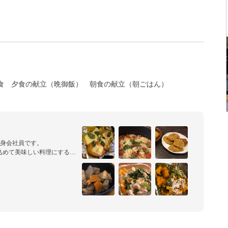
食
夕食の献立（晩御飯）
朝食の献立（朝ごはん）
身会社員です。

込めて美味しい料理にするこ
。笑

弁当のおかずや簡単おやつな
̫͡•ʔु ✧