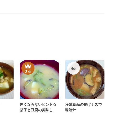
4
位
3
位
黒くならないヒント☆
冷凍食品の揚げナスで
茄子と豆腐の美味しい
味噌汁
お味噌汁♪