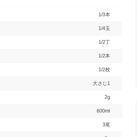
1/3本
1/4玉
1/2丁
1/2本
1/2枚
大さじ1
2g
600ml
3尾