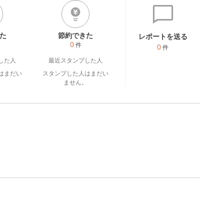
た
節約できた
レポートを送る
0
件
0
件
した人
最近スタンプした人
はまだい
スタンプした人はまだい
。
ません。