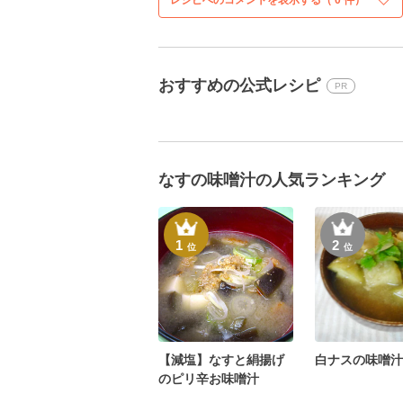
レシピへのコメントを表示する（
0
件）
おすすめの公式レシピ
PR
なすの味噌汁の人気ランキング
1
2
位
位
【減塩】なすと絹揚げ
白ナスの味噌汁
のピリ辛お味噌汁