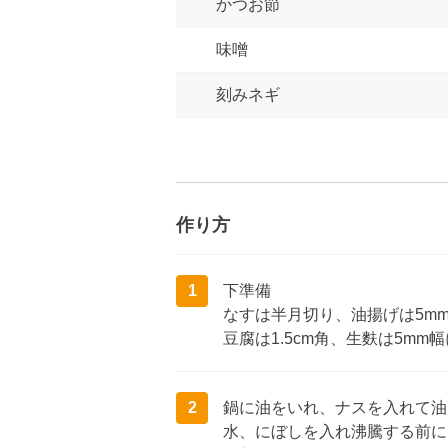
かつお節
味噌
刻みネギ
作り方
1
下準備
なすは半月切り、油揚げは5m
豆腐は1.5cm角、生麩は5mm
2
鍋に油をいれ、ナスを入れて油
水、にぼしを入れ沸騰する前に