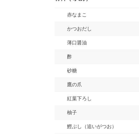
赤なまこ
かつおだし
薄口醤油
酢
砂糖
鷹の爪
紅葉下ろし
柚子
鰹ぶし（追いがつお）