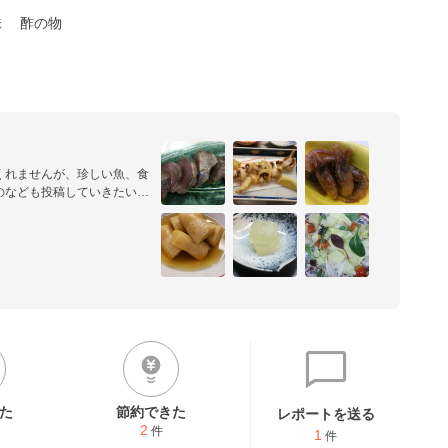
味
酢の物
くれませんが、珍しい魚、食
のなども投稿していきたいと
た
節約できた
レポートを送る
2
件
1
件