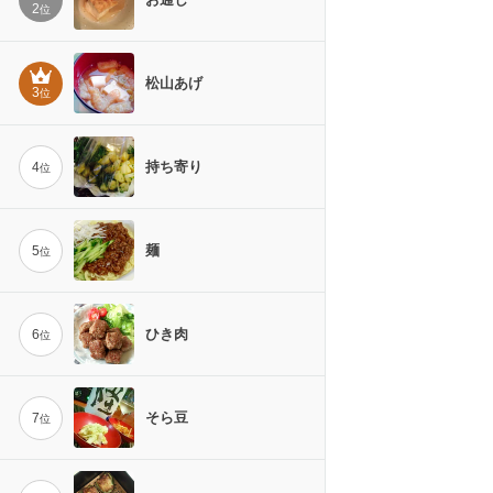
2
位
松山あげ
3
位
持ち寄り
4
位
麺
5
位
ひき肉
6
位
そら豆
7
位