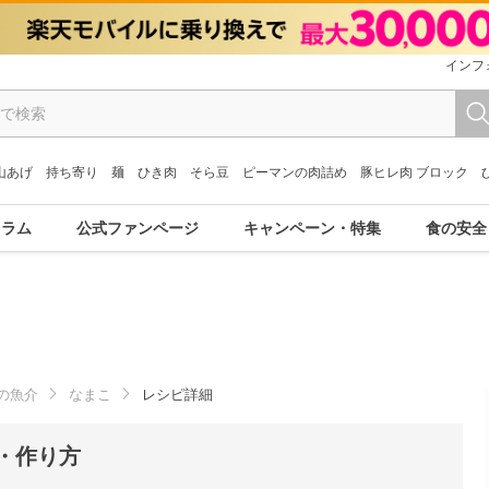
インフ
山あげ
持ち寄り
麺
ひき肉
そら豆
ピーマンの肉詰め
豚ヒレ肉 ブロック
コラム
公式ファンページ
キャンペーン・特集
食の安全
の魚介
なまこ
レシピ詳細
・作り方