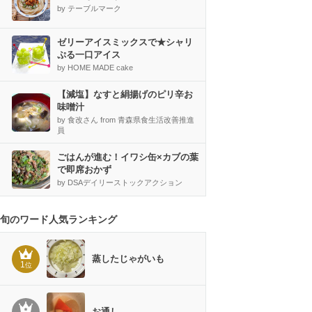
by テーブルマーク
ゼリーアイスミックスで★シャリ
ぷる一口アイス
by HOME MADE cake
【減塩】なすと絹揚げのピリ辛お
味噌汁
by 食改さん from 青森県食生活改善推進
員
ごはんが進む！イワシ缶×カブの葉
で即席おかず
by DSAデイリーストックアクション
旬のワード人気ランキング
蒸したじゃがいも
1
位
お通し