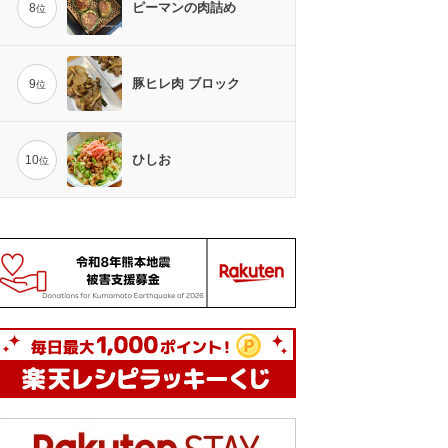
ピーマンの肉詰め
8
位
豚ヒレ肉 ブロック
9
位
ひしお
10
位