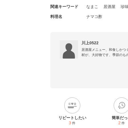
関連キーワード
なまこ
居酒屋
珍
料理名
ナマコ酢
川上0522
居酒屋メニュー、和食しかつ
材が、大好物です、季節のも
おもいます。
リピートしたい
簡単だっ
3
2
件
件