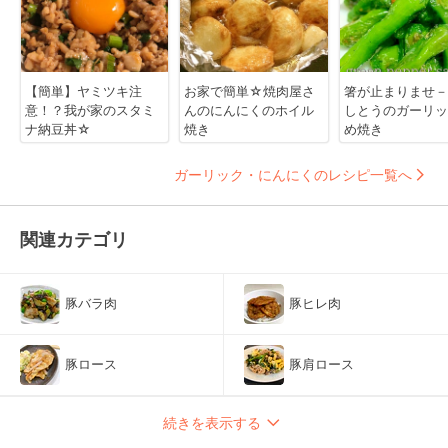
【簡単】ヤミツキ注
お家で簡単☆焼肉屋さ
箸が止まりませ－
意！？我が家のスタミ
んのにんにくのホイル
しとうのガーリッ
ナ納豆丼☆
焼き
め焼き
ガーリック・にんにくのレシピ一覧へ
関連カテゴリ
豚バラ肉
豚ヒレ肉
豚ロース
豚肩ロース
続きを表示する