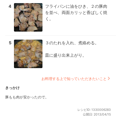
4
フライパンに油をひき、２の豚肉
を並べ、両面カリッと香ばしく焼
く。
5
３のたれを入れ、煮絡める。

皿に盛り出来上がり。
お料理する上で知っていただきたいこと
きっかけ
豚もも肉が安かったので。
レシピID:
1330006283
公開日:
2013/04/15