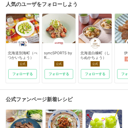
人気のユーザをフォローしよう
北海道別海町（べ
syncSPORTS by
北海道白糠町（し
伊
つかいちょう）
R...
らぬかちょう）
公式
公式
公式
フォローする
フォローする
フォローする
フォ
公式ファンページ新着レシピ