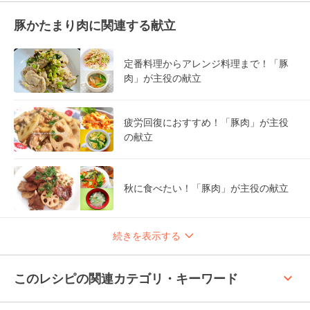
豚かたまり肉に関連する献立
定番料理からアレンジ料理まで！「豚
肉」が主役の献立
疲労回復におすすめ！「豚肉」が主役
の献立
秋に食べたい！「豚肉」が主役の献立
続きを表示する
keyboard_arrow_up
このレシピの関連カテゴリ・キーワード