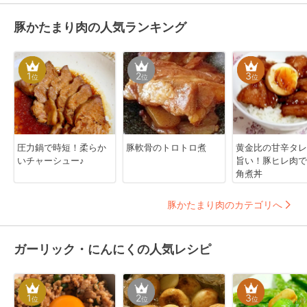
豚かたまり肉の人気ランキング
1
2
3
位
位
位
圧力鍋で時短！柔らか
豚軟骨のトロトロ煮
黄金比の甘辛タレ
いチャーシュー♪
旨い！豚ヒレ肉で
角煮丼
豚かたまり肉のカテゴリへ
ガーリック・にんにくの人気レシピ
1
2
3
位
位
位