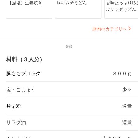
【減塩】生姜焼き
豚キムチうどん
香味たっぷり豚
ぶサラダうどん
豚肉のカテゴリへ
【PR】
材料（３人分）
豚ももブロック
３００ｇ
塩・こしょう
少々
片栗粉
適量
サラダ油
適量