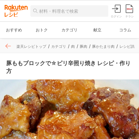
ログイン
チラシ
おすすめ
おトク
カテゴリ
献立
コラム
楽天レシピトップ
カテゴリ
肉
豚肉
豚かたまり肉
レシピ詳細
豚ももブロックで☆ピリ辛照り焼き レシピ・作り
方