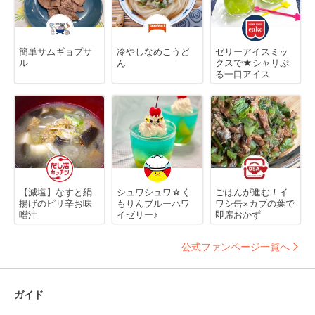
簡単サムギョプサ
冷やしなめこうど
ゼリーアイスミッ
ル
ん
クスで★シャリぷ
る一口アイス
【減塩】なすと絹
シュワシュワ☆く
ごはんが進む！イ
揚げのピリ辛お味
もりんブルーハワ
ワシ缶×カブの葉で
噌汁
イゼリー♪
即席おかず
公式ファンページ一覧へ
ガイド