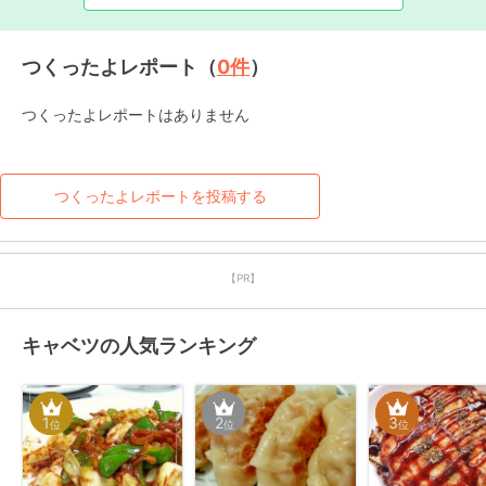
つくったよレポート（
0
件
）
つくったよレポートはありません
つくったよレポートを投稿する
【PR】
キャベツの人気ランキング
1
2
3
位
位
位