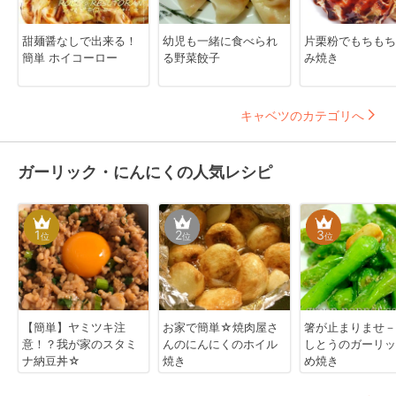
甜麺醤なしで出来る！
幼児も一緒に食べられ
片栗粉でもちもち
簡単 ホイコーロー
る野菜餃子
み焼き
キャベツのカテゴリへ
ガーリック・にんにくの人気レシピ
1
2
3
位
位
位
【簡単】ヤミツキ注
お家で簡単☆焼肉屋さ
箸が止まりませ－
意！？我が家のスタミ
んのにんにくのホイル
しとうのガーリッ
ナ納豆丼☆
焼き
め焼き