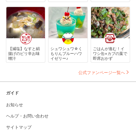
【減塩】なすと絹
シュワシュワ☆く
ごはんが進む！イ
揚げのピリ辛お味
もりんブルーハワ
ワシ缶×カブの葉で
噌汁
イゼリー♪
即席おかず
公式ファンページ一覧へ
ガイド
お知らせ
ヘルプ・お問い合わせ
サイトマップ