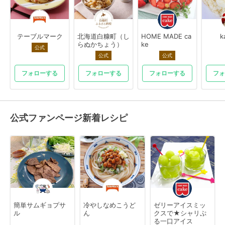
テーブルマーク
北海道白糠町（し
HOME MADE ca
k
らぬかちょう）
ke
公式
公式
公式
フォローする
フォローする
フォローする
フォ
公式ファンページ新着レシピ
簡単サムギョプサ
冷やしなめこうど
ゼリーアイスミッ
ル
ん
クスで★シャリぷ
る一口アイス