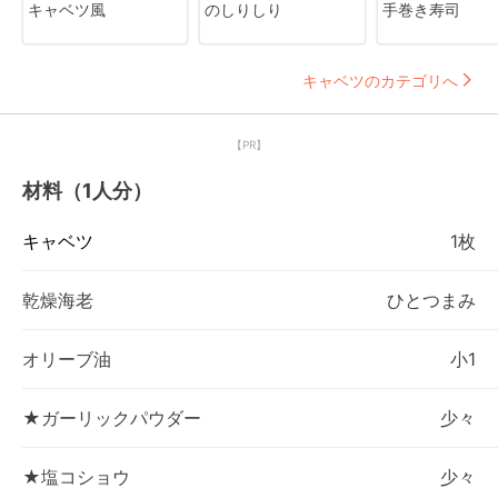
キャベツ風
のしりしり
手巻き寿司
キャベツのカテゴリへ
【PR】
材料（1人分）
キャベツ
1枚
乾燥海老
ひとつまみ
オリーブ油
小1
★ガーリックパウダー
少々
★塩コショウ
少々