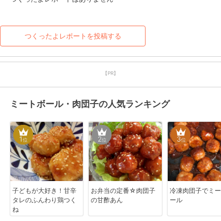
つくったよレポートを投稿する
【PR】
ミートボール・肉団子の人気ランキング
1
2
3
位
位
位
子どもが大好き！甘辛
お弁当の定番☆肉団子
冷凍肉団子でミー
タレのふんわり鶏つく
の甘酢あん
ール
ね