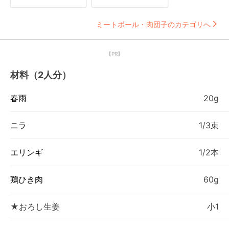
ミートボール・肉団子のカテゴリへ
【PR】
材料（2人分）
春雨
20g
ニラ
1/3束
エリンギ
1/2本
鶏ひき肉
60g
★おろし生姜
小1