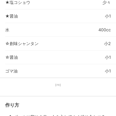
★塩コショウ
少々
★醤油
小1
水
400cc
☆創味シャンタン
小2
☆醤油
小1
ゴマ油
小1
【PR】
作り方