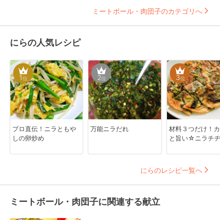
ミートボール・肉団子のカテゴリへ
にらの人気レシピ
1
2
3
位
位
位
プロ直伝！ニラともや
万能ニラだれ
材料３つだけ！カ
しの卵炒め
と旨い☆ニラチ
にらのレシピ一覧へ
ミートボール・肉団子に関連する献立