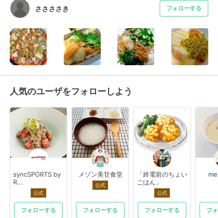
ささささき
フォローする
人気のユーザをフォローしよう
syncSPORTS by
メゾン美甘食堂
「終電前のちょい
me
R...
ごはん」
公式
公式
公式
フォローする
フォローする
フォローする
フォ