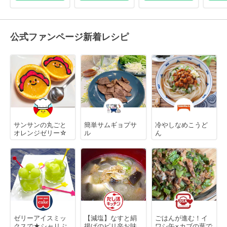
公式ファンページ新着レシピ
サンサンの丸ごと
簡単サムギョプサ
冷やしなめこうど
オレンジゼリー☆
ル
ん
ゼリーアイスミッ
【減塩】なすと絹
ごはんが進む！イ
クスで★シャリぷ
揚げのピリ辛お味
ワシ缶×カブの葉で