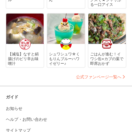
る一口アイス
【減塩】なすと絹
シュワシュワ☆く
ごはんが進む！イ
揚げのピリ辛お味
もりんブルーハワ
ワシ缶×カブの葉で
噌汁
イゼリー♪
即席おかず
公式ファンページ一覧へ
ガイド
お知らせ
ヘルプ・お問い合わせ
サイトマップ