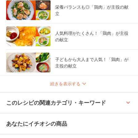
栄養バランスも◎「鶏肉」が主役の献
立
人気料理がたくさん！「鶏肉」が主役
の献立
子どもから大人まで人気！「鶏肉」が
主役の献立
続きを表示する
keyboard_arrow_up
このレシピの関連カテゴリ・キーワード
あなたにイチオシの商品