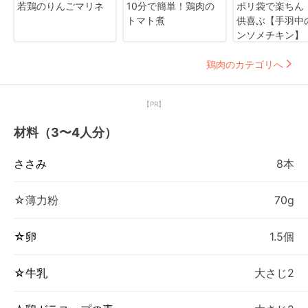
若鶏のりんごマリネ
10分で簡単！鶏肉の
ポリ袋で楽ちん
トマト煮
供喜ぶ【手羽中
ンソメチキン】
鶏肉のカテゴリへ
【PR】
材料（3〜4人分）
ささみ
8本
☆薄力粉
70g
☆卵
1.5個
☆牛乳
大さじ2