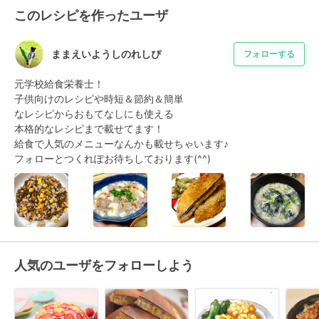
このレシピを作ったユーザ
ままえいようしのれしぴ
フォローする
元学校給食栄養士！

子供向けのレシピや時短＆節約＆簡単

なレシピからおもてなしにも使える

本格的なレシピまで載せてます！

給食で人気のメニューなんかも載せちゃいます♪

フォローとつくれぽお待ちしております(^^)
人気のユーザをフォローしよう