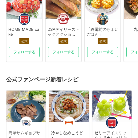
HOME MADE ca
DSAデイリースト
「終電前のちょい
九
ke
ックアクショ...
ごはん」
公式
公式
公式
フォローする
フォローする
フォローする
フォ
公式ファンページ新着レシピ
簡単サムギョプサ
冷やしなめこうど
ゼリーアイスミッ
ル
ん
クスで★シャリぷ