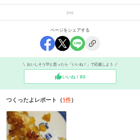
【PR】
ページをシェアする
おいしそう♡と思ったら「いいね！」で応援しよう
いいね！
93
つくったよレポート（
1
件
）