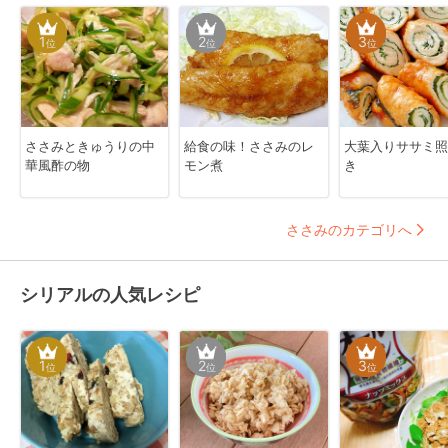
1
2
3
位
位
位
ささみときゅうりの中
給食の味！ささみのレ
大葉入りササミ照
華風酢の物
モン煮
き
ささみのカテゴリへ
シリアルの人気レシピ
1
2
3
位
位
位