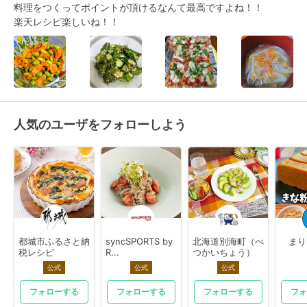
料理をつくってポイントが頂けるなんて最高ですよね！！

楽天レシピ楽しいね！！
人気のユーザをフォローしよう
都城市ふるさと納
syncSPORTS by
北海道別海町（べ
まり
税レシピ
R...
つかいちょう）
公式
公式
公式
フォローする
フォローする
フォローする
フォ