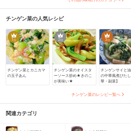
チンゲン菜の人気レシピ
1
2
3
位
位
位
チンゲン菜とカニカマ
チンゲン菜のオイスタ
チンゲンサイと油
の玉子あん
ーソース炒め★きのこ
の中華風煮びたし
が美味い★
華・副菜】
チンゲン菜のレシピ一覧へ
関連カテゴリ