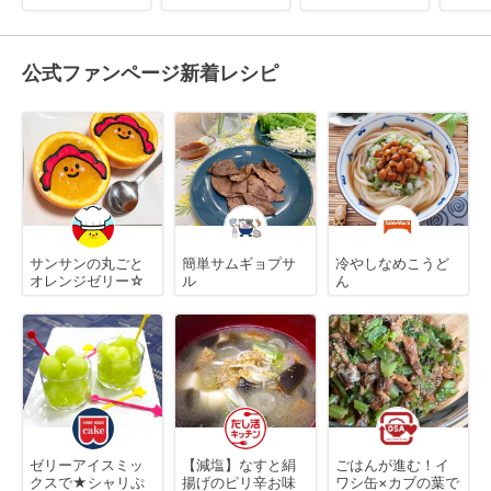
公式ファンページ新着レシピ
サンサンの丸ごと
簡単サムギョプサ
冷やしなめこうど
オレンジゼリー☆
ル
ん
ゼリーアイスミッ
【減塩】なすと絹
ごはんが進む！イ
クスで★シャリぷ
揚げのピリ辛お味
ワシ缶×カブの葉で