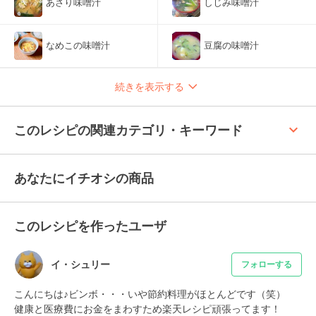
あさり味噌汁
しじみ味噌汁
なめこの味噌汁
豆腐の味噌汁
続きを表示する
keyboard_arrow_up
このレシピの関連カテゴリ・キーワード
あなたにイチオシの商品
このレシピを作ったユーザ
イ・シュリー
フォローする
こんにちは♪ビンボ・・・いや節約料理がほとんどです（笑）

健康と医療費にお金をまわすため楽天レシピ頑張ってます！
