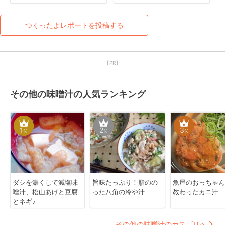
つくったよレポートを投稿する
【PR】
その他の味噌汁の人気ランキング
1
2
3
位
位
位
ダシを濃くして減塩味
旨味たっぷり！脂のの
魚屋のおっちゃん
噌汁、松山あげと豆腐
った八角の冷や汁
教わったカニ汁
とネギ♪
その他の味噌汁のカテゴリへ