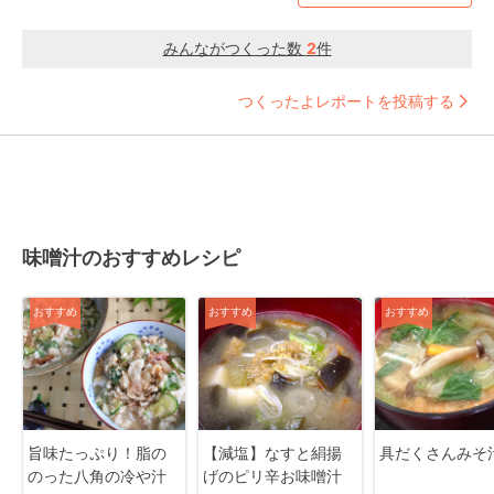
みんながつくった数
2
件
つくったよレポートを投稿する
味噌汁のおすすめレシピ
おすすめ
おすすめ
おすすめ
旨味たっぷり！脂の
【減塩】なすと絹揚
具だくさんみそ
のった八角の冷や汁
げのピリ辛お味噌汁