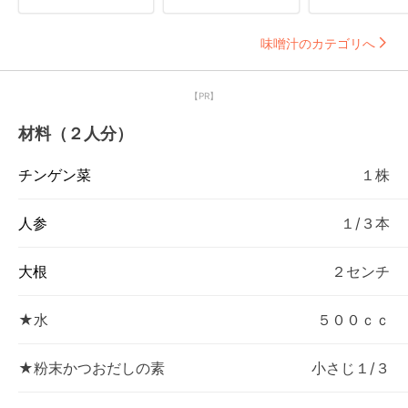
味噌汁のカテゴリへ
【PR】
材料（２人分）
チンゲン菜
１株
人参
１/３本
大根
２センチ
★水
５００ｃｃ
★粉末かつおだしの素
小さじ１/３