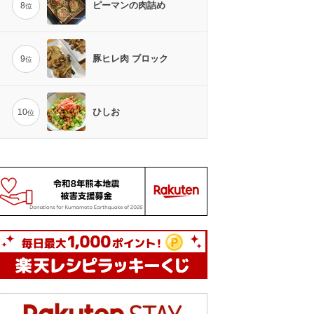
ピーマンの肉詰め
8
位
豚ヒレ肉 ブロック
9
位
ひしお
10
位