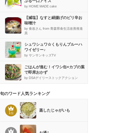
ぷる一口アイス
by HOME MADE cake
【減塩】なすと絹揚げのピリ辛お
味噌汁
by 食改さん from 青森県食生活改善推進
員
シュワシュワ☆くもりんブルーハ
ワイゼリー♪
by サンサンキッズTV
ごはんが進む！イワシ缶×カブの葉
で即席おかず
by DSAデイリーストックアクション
旬のワード人気ランキング
蒸したじゃがいも
1
位
お通し