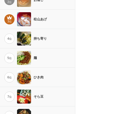
2
位
松山あげ
3
位
持ち寄り
4
位
麺
5
位
ひき肉
6
位
そら豆
7
位