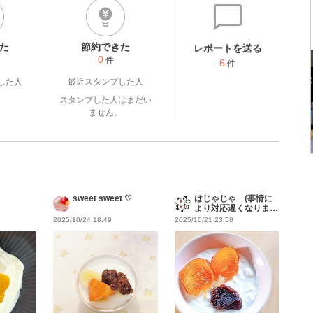
た
節約できた
レポートを送る
0
件
6
件
した人
最近スタンプした人
スタンプした人はまだい
ません。
sweet sweet ♡
はじゃじゃ (事情に
より対応遅くなりま
す)
2025/10/24 18:49
2025/10/21 23:58