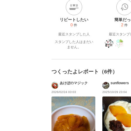
リピートしたい
簡単だっ
0
2
件
件
最近スタンプした人
最近スタンプ
スタンプした人はまだい
ません。
つくったよレポート（6件）
あけぼのマジック
sunflowers
2026/02/24 03:03
2025/10/29 23:04