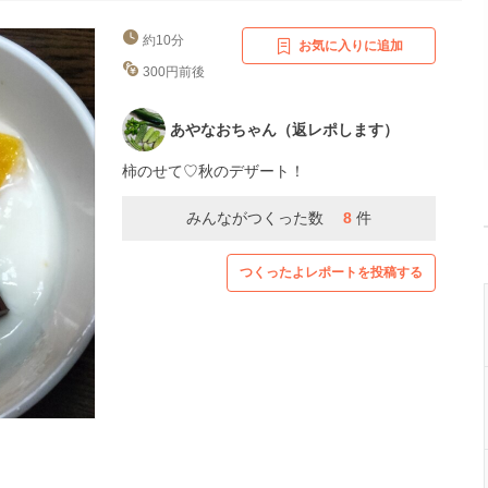
約10分
お気に入りに追加
300円前後
あやなおちゃん（返レポします）
柿のせて♡秋のデザート！
みんながつくった数
8
件
つくったよレポートを投稿する