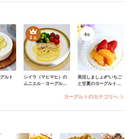
4
位
3
位
グルト
シイラ（マヒマヒ）の
美活しましょᕷ*いちご
ムニエル・ヨーグルト
と甘夏のヨーグルトꕤ୭
ソース添え
*
ヨーグルトのカテゴリへ