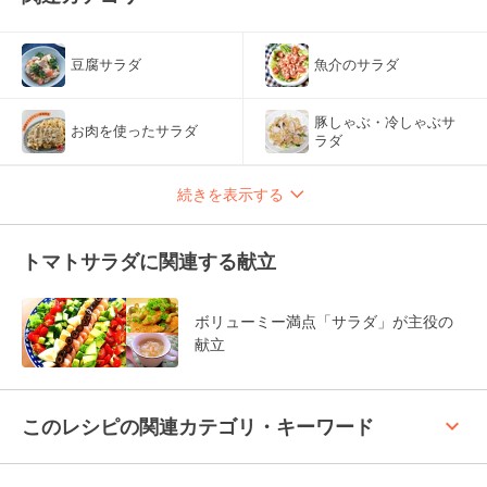
豆腐サラダ
魚介のサラダ
豚しゃぶ・冷しゃぶサ
お肉を使ったサラダ
ラダ
続きを表示する
トマトサラダに関連する献立
ボリューミー満点「サラダ」が主役の
献立
keyboard_arrow_up
このレシピの関連カテゴリ・キーワード