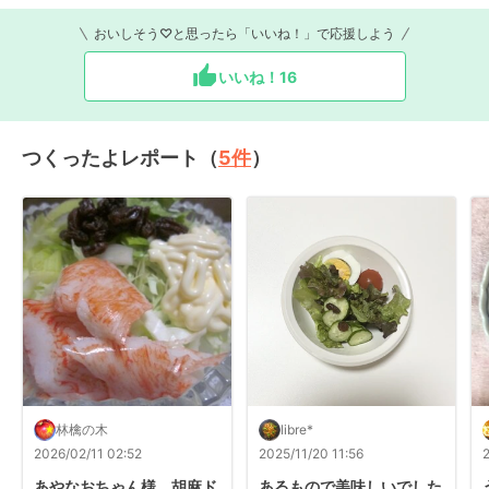
おいしそう♡と思ったら「いいね！」で応援しよう
いいね！
16
つくったよレポート（
5
件
）
林檎の木
libre*
2026/02/11 02:52
2025/11/20 11:56
あやなおちゃん様、胡麻ド
あるもので美味しいでした