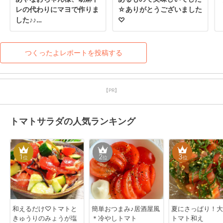
レの代わりにマヨで作りま
☆ありがとうございました
した♪♪

♡
サラダ、とっても美味しい
レシピをありがとうござい
ます！！

つくったよレポートを投稿する
良い１日をお過ごしくださ
いませ☆☆☆
【PR】
トマトサラダの人気ランキング
1
2
3
位
位
位
和えるだけ♡トマトと
簡単おつまみ♪居酒屋風
夏にさっぱり！大
きゅうりのみょうが塩
＊冷やしトマト
トマト和え