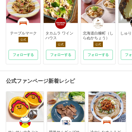
テーブルマーク
タカムラ ワイン
北海道白糠町（し
しゅり
ハウス
らぬかちょう）
公式
公式
公式
フォローする
フォローする
フォローする
フォ
公式ファンページ新着レシピ
サンサンの丸ごと
簡単サムギョプサ
冷やしなめこうど