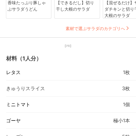
香味たっぷり豚しゃ
【できるだし】切り
【混ぜるだけ】
ぶサラダうどん
干し大根のサラダ
ダチキンと切り
大根のサラダ
素材で選ぶサラダのカテゴリへ
【PR】
材料（1人分）
レタス
1枚
きゅうりスライス
3枚
ミニトマト
1個
ゴーヤ
極小1本