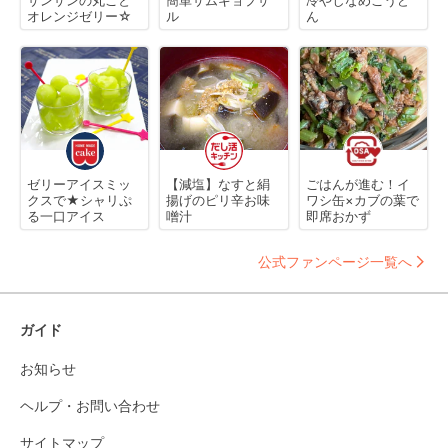
オレンジゼリー☆
ル
ん
ゼリーアイスミッ
【減塩】なすと絹
ごはんが進む！イ
クスで★シャリぷ
揚げのピリ辛お味
ワシ缶×カブの葉で
る一口アイス
噌汁
即席おかず
公式ファンページ一覧へ
ガイド
お知らせ
ヘルプ・お問い合わせ
サイトマップ