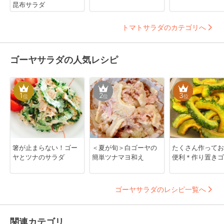
昆布サラダ
トマトサラダのカテゴリへ
ゴーヤサラダの人気レシピ
1
2
3
位
位
位
箸が止まらない！ゴー
＜夏が旬＞白ゴーヤの
たくさん作ってお
ヤとツナのサラダ
簡単ツナマヨ和え
便利＊作り置きゴ
ゴーヤサラダのレシピ一覧へ
関連カテゴリ