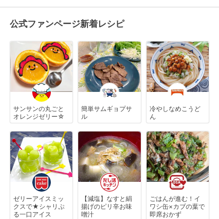
公式ファンページ新着レシピ
サンサンの丸ごと
簡単サムギョプサ
冷やしなめこうど
オレンジゼリー☆
ル
ん
ゼリーアイスミッ
【減塩】なすと絹
ごはんが進む！イ
クスで★シャリぷ
揚げのピリ辛お味
ワシ缶×カブの葉で
る一口アイス
噌汁
即席おかず