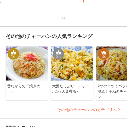
(⁠◕⁠ᴗ⁠◕⁠✿⁠)
【PR】
その他のチャーハンの人気ランキング
1
2
3
位
位
位
昔ながらの「焼きめ
大葉たっぷり！チャー
2つのコツでパラ
し」
ハン♪大葉香る～
簡単！玉ねぎチャ
ン
その他のチャーハンのカテゴリへ