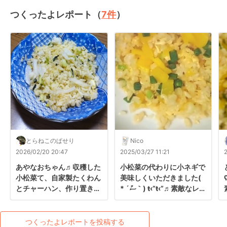
つくったよレポート（
7
件
）
とらねこのぱせり
Nico
2026/02/20 20:47
2025/03/27 11:21
あやなおちゃん♬収穫した
小松菜の代わりに小ネギで
小松菜て、自家製たくわん
美味しくいただきました( 
とチャーハン、作り置きに
* ´ސު｀) ŧ‹”ŧ‹”♬素敵なレシ
しました✨いただくの楽し
ピありがとうございます✿
みです♥

レポありがとうございます
つくったよレポートを投稿する