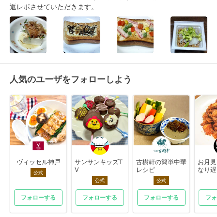
返レポさせていただきます。
人気のユーザをフォローしよう
ヴィッセル神戸
サンサンキッズT
古樹軒の簡単中華
お月見
V
レシピ
なり遅
公式
公式
公式
フォローする
フォローする
フォローする
フォ