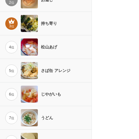
2
位
持ち寄り
3
位
松山あげ
4
位
さば缶 アレンジ
5
位
じやがいも
6
位
うどん
7
位