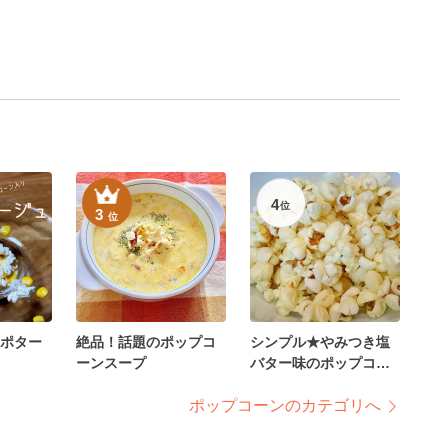
4
位
3
位
ポター
絶品！話題のポップコ
シンプル★やみつき塩
ーンスープ
バター味のポップコー
ン
ポップコーンのカテゴリへ