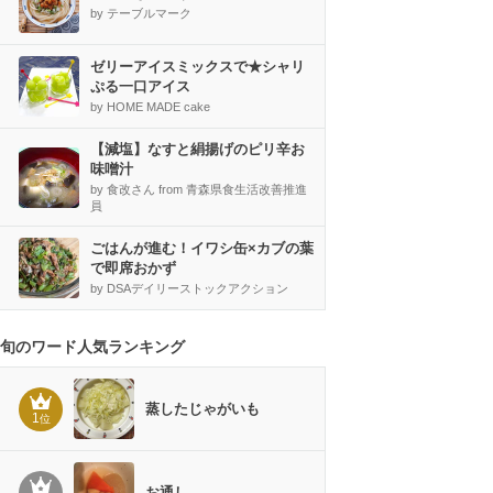
by テーブルマーク
ゼリーアイスミックスで★シャリ
ぷる一口アイス
by HOME MADE cake
【減塩】なすと絹揚げのピリ辛お
味噌汁
by 食改さん from 青森県食生活改善推進
員
ごはんが進む！イワシ缶×カブの葉
で即席おかず
by DSAデイリーストックアクション
旬のワード人気ランキング
蒸したじゃがいも
1
位
お通し