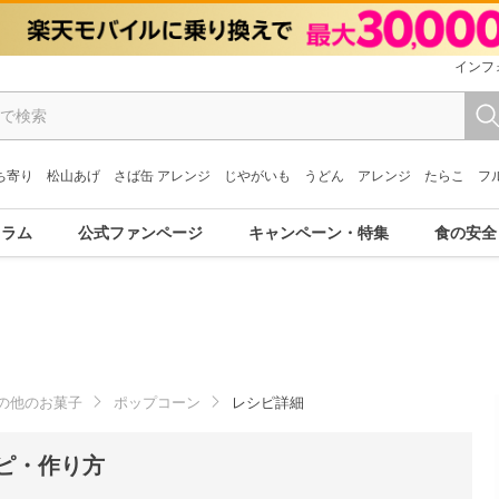
インフ
ち寄り
松山あげ
さば缶 アレンジ
じやがいも
うどん
アレンジ
たらこ
フ
コラム
公式ファンページ
キャンペーン・特集
食の安全
の他のお菓子
ポップコーン
レシピ詳細
ピ・作り方