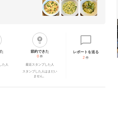
yasaitaberu
た
節約できた
レポートを送る
0
件
2
件
した人
最近スタンプした人
スタンプした人はまだい
ません。