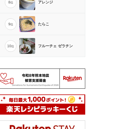
アレンジ
8
位
たらこ
9
位
フルーチェ ゼラチン
10
位