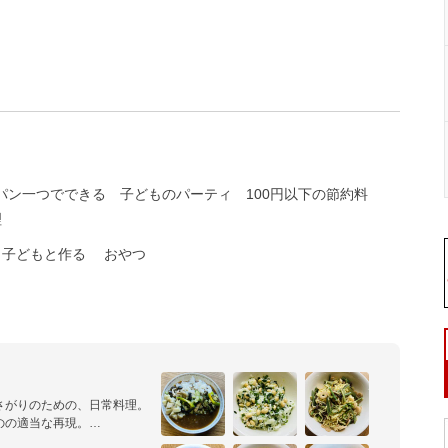
パン一つでできる
子どものパーティ
100円以下の節約料
理
子どもと作る
おやつ
がりのための、日常料理。

の適当な再現。
