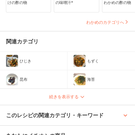
けの酢の物
の味噌汁*
わかめの酢の物
わかめのカテゴリへ
関連カテゴリ
ひじき
もずく
昆布
海苔
続きを表示する
keyboard_arrow_up
このレシピの関連カテゴリ・キーワード