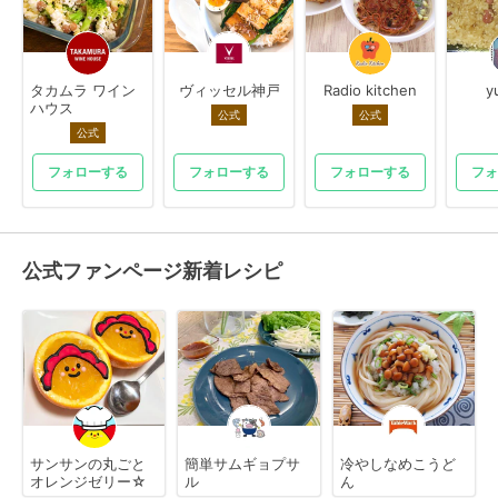
タカムラ ワイン
ヴィッセル神戸
Radio kitchen
y
ハウス
公式
公式
公式
フォローする
フォローする
フォローする
フォ
公式ファンページ新着レシピ
サンサンの丸ごと
簡単サムギョプサ
冷やしなめこうど
オレンジゼリー☆
ル
ん