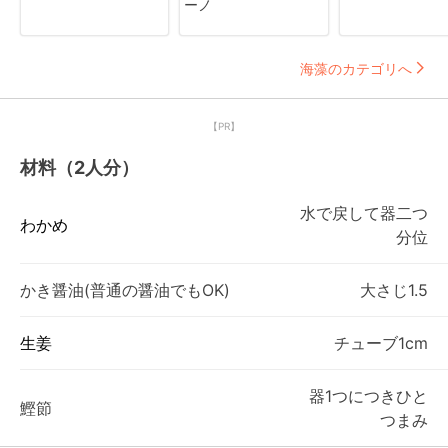
ーノ
海藻のカテゴリへ
【PR】
材料（2人分）
水で戻して器二つ
わかめ
分位
かき醤油(普通の醤油でもOK)
大さじ1.5
生姜
チューブ1cm
器1つにつきひと
鰹節
つまみ