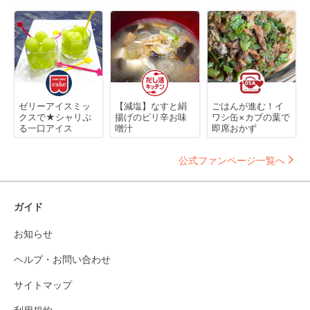
ゼリーアイスミッ
【減塩】なすと絹
ごはんが進む！イ
クスで★シャリぷ
揚げのピリ辛お味
ワシ缶×カブの葉で
る一口アイス
噌汁
即席おかず
公式ファンページ一覧へ
ガイド
お知らせ
ヘルプ・お問い合わせ
サイトマップ