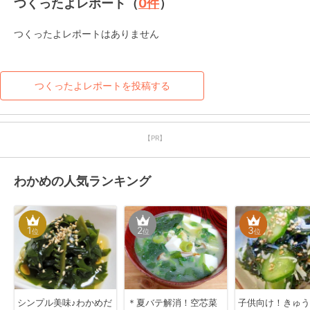
つくったよレポート（
0
件
）
つくったよレポートはありません
つくったよレポートを投稿する
【PR】
わかめの人気ランキング
1
2
3
位
位
位
シンプル美味♪わかめだ
＊夏バテ解消！空芯菜
子供向け！きゅう