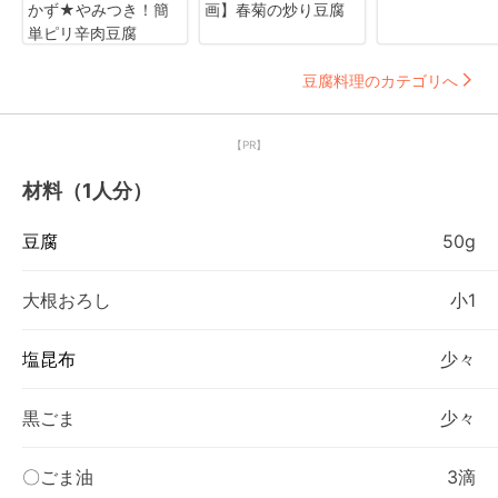
かず★やみつき！簡
画】春菊の炒り豆腐
単ピリ辛肉豆腐
豆腐料理のカテゴリへ
【PR】
材料（1人分）
豆腐
50g
大根おろし
小1
塩昆布
少々
黒ごま
少々
〇ごま油
3滴