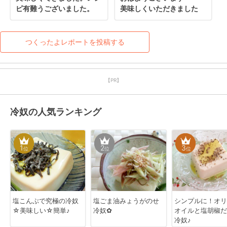
ピ有難うございました。
美味しくいただきました
つくったよレポートを投稿する
【PR】
冷奴の人気ランキング
1
2
3
位
位
位
塩こんぶで究極の冷奴
塩ごま油みょうがのせ
シンプルに！オリ
☆美味しい☆簡単♪
冷奴✿
オイルと塩胡椒だ
冷奴♪