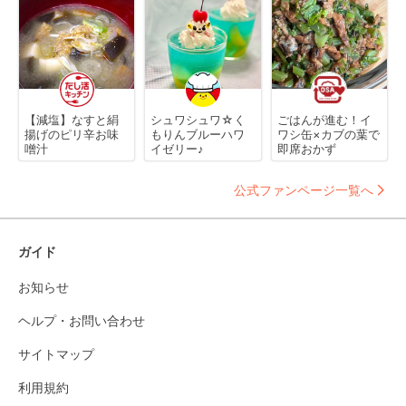
【減塩】なすと絹
シュワシュワ☆く
ごはんが進む！イ
揚げのピリ辛お味
もりんブルーハワ
ワシ缶×カブの葉で
噌汁
イゼリー♪
即席おかず
公式ファンページ一覧へ
ガイド
お知らせ
ヘルプ・お問い合わせ
サイトマップ
利用規約