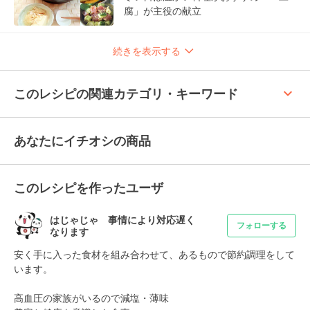
腐」が主役の献立
続きを表示する
keyboard_arrow_up
このレシピの関連カテゴリ・キーワード
あなたにイチオシの商品
このレシピを作ったユーザ
はじゃじゃ 事情により対応遅く
フォローする
なります
安く手に入った食材を組み合わせて、あるもので節約調理をして
います。

高血圧の家族がいるので減塩・薄味
