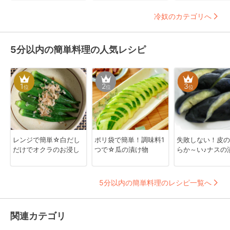
冷奴のカテゴリへ
5分以内の簡単料理の人気レシピ
1
2
3
位
位
位
レンジで簡単☆白だし
ポリ袋で簡単！調味料1
失敗しない！皮の
だけでオクラのお浸し
つで☆瓜の漬け物
らか～い♪ナスの
5分以内の簡単料理のレシピ一覧へ
関連カテゴリ