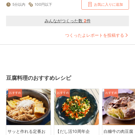
5分以内
100円以下
お気に入りに追加
みんながつくった数
2
件
つくったよレポートを投稿する
豆腐料理のおすすめレシピ
おすすめ
おすすめ
おすすめ
サッと作れる定番お
【だし活10周年企
白糠牛の肉豆腐