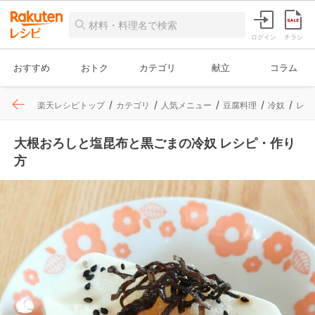
ログイン
チラシ
おすすめ
おトク
カテゴリ
献立
コラム
楽天レシピトップ
カテゴリ
人気メニュー
豆腐料理
冷奴
レシ
大根おろしと塩昆布と黒ごまの冷奴 レシピ・作り
方