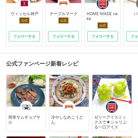
ヴィッセル神戸
テーブルマーク
HOME MADE ca
パ
ke
公式
公式
公式
フォローする
フォローする
フォローする
フォ
公式ファンページ新着レシピ
簡単サムギョプサ
冷やしなめこうど
ゼリーアイスミッ
ル
ん
クスで★シャリぷ
る一口アイス