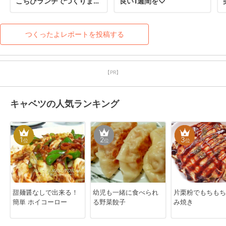
こちひランチでつくりまし
良い1週間を♡
た

いいお味でした
つくったよレポートを投稿する
【PR】
キャベツの人気ランキング
1
2
3
位
位
位
甜麺醤なしで出来る！
幼児も一緒に食べられ
片栗粉でもちもち
簡単 ホイコーロー
る野菜餃子
み焼き