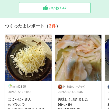
いいね！
47
つくったよレポート（
3
件
）
mimi2395
あけぼのマジック
2025/07/17 11:53
2025/07/14 03:45
はじゃじゃさん

美味しく頂きました
もうひとつ

(⁠◍⁠•⁠ᴗ⁠•⁠◍⁠)
