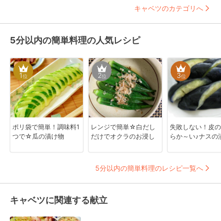
キャベツのカテゴリへ
5分以内の簡単料理の人気レシピ
1
2
3
位
位
位
ポリ袋で簡単！調味料1
レンジで簡単☆白だし
失敗しない！皮の
つで☆瓜の漬け物
だけでオクラのお浸し
らか～い♪ナスの
5分以内の簡単料理のレシピ一覧へ
キャベツに関連する献立