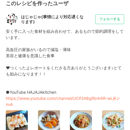
このレシピを作ったユーザ
はじゃじゃ(事情により対応遅くな
フォローする
ります)
安く手に入った食材を組み合わせて、あるもので節約調理をして
います。

高血圧の家族がいるので減塩・薄味

美容と健康を意識した食事

♥つくったよレポートをくださる方ありがとうございます♪とて
も励みになります！！

https://www.youtube.com/channel/UCif3A8gRbrk6R-wLjKJ-
nvA