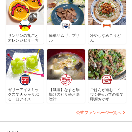
サンサンの丸ごと
簡単サムギョプサ
冷やしなめこうど
オレンジゼリー☆
ル
ん
ゼリーアイスミッ
【減塩】なすと絹
ごはんが進む！イ
クスで★シャリぷ
揚げのピリ辛お味
ワシ缶×カブの葉で
る一口アイス
噌汁
即席おかず
公式ファンページ一覧へ