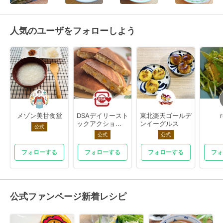
人気のユーザをフォローしよう
メゾン美甘食堂
DSAデイリースト
東北楽天ゴールデ
ックアクショ...
ンイーグルス
公式
公式
公式
フォローする
フォローする
フォローする
フォ
公式ファンページ新着レシピ