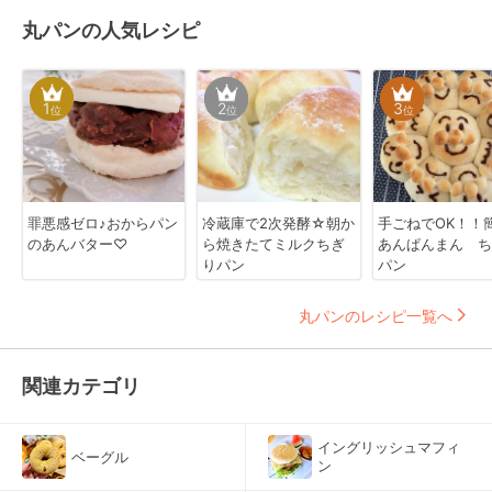
丸パンの人気レシピ
1
2
3
位
位
位
罪悪感ゼロ♪おからパン
冷蔵庫で2次発酵☆朝か
手ごねでOK！
のあんバター♡
ら焼きたてミルクちぎ
あんぱんまん ち
りパン
パン
丸パンのレシピ一覧へ
関連カテゴリ
イングリッシュマフィ
ベーグル
ン