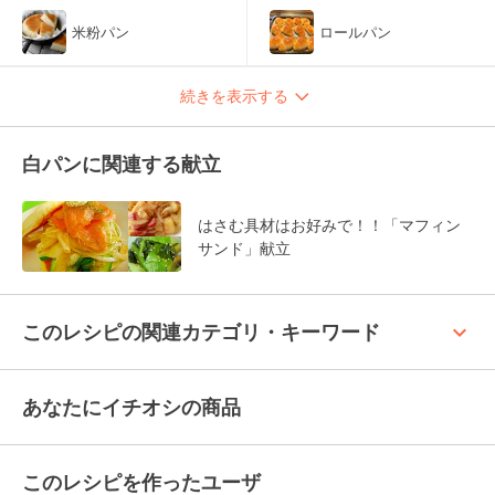
米粉パン
ロールパン
続きを表示する
白パンに関連する献立
はさむ具材はお好みで！！「マフィン
サンド」献立
keyboard_arrow_up
このレシピの関連カテゴリ・キーワード
あなたにイチオシの商品
このレシピを作ったユーザ