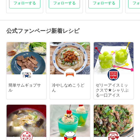
フォローする
フォローする
フォローする
フォ
公式ファンページ新着レシピ
簡単サムギョプサ
冷やしなめこうど
ゼリーアイスミッ
ル
ん
クスで★シャリぷ
る一口アイス