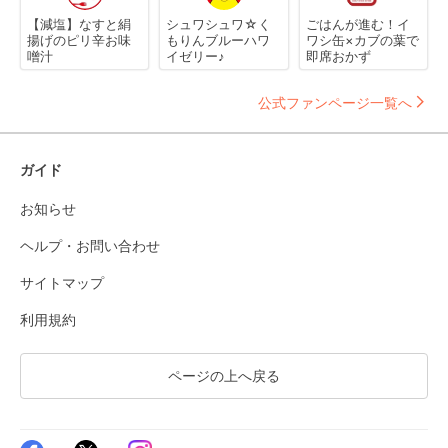
【減塩】なすと絹
シュワシュワ☆く
ごはんが進む！イ
揚げのピリ辛お味
もりんブルーハワ
ワシ缶×カブの葉で
噌汁
イゼリー♪
即席おかず
公式ファンページ一覧へ
ガイド
お知らせ
ヘルプ・お問い合わせ
サイトマップ
利用規約
ページの上へ戻る