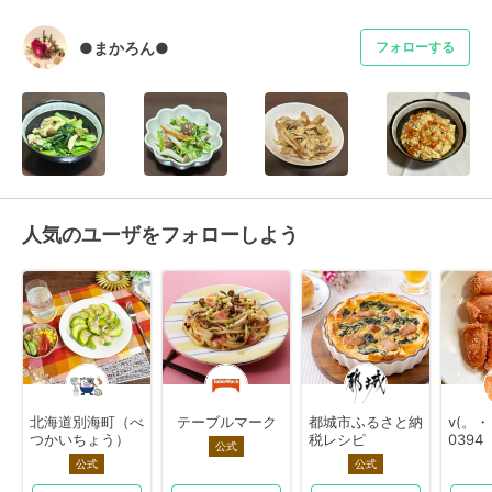
●まかろん●
フォローする
人気のユーザをフォローしよう
北海道別海町（べ
テーブルマーク
都城市ふるさと納
v(。
つかいちょう）
税レシピ
0394
公式
公式
公式