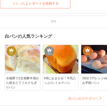
つくったよレポートを投稿する
【PR】
白パンの人気ランキング
1
2
3
位
位
位
冷蔵庫で2次発酵☆朝か
HBにおまかせ！牛乳た
30分で⁉レンジd
ら焼きたてミルクちぎ
っぷり♪ミルクパン
お手軽パン♪
りパン
白パンのカテゴリへ