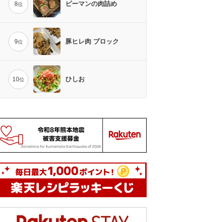
ピーマンの肉詰め
8
位
豚ヒレ肉 ブロック
9
位
ひしお
10
位