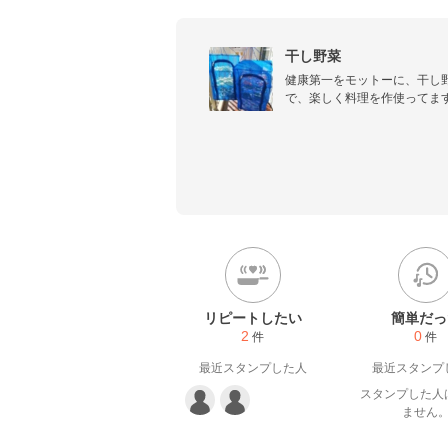
干し野菜
健康第一をモットーに、干し
で、楽しく料理を作使ってま
リピートしたい
簡単だっ
2
0
件
件
最近スタンプした人
最近スタンプ
スタンプした人
ません