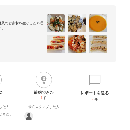
野菜など素材を生かした料理
す。
た
節約できた
レポートを送る
1
件
2
件
した人
最近スタンプした人
はまだい
。