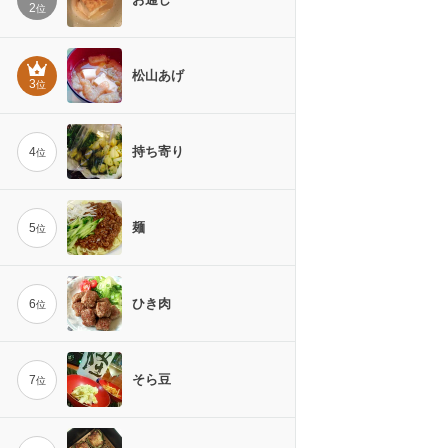
2
位
松山あげ
3
位
持ち寄り
4
位
麺
5
位
ひき肉
6
位
そら豆
7
位