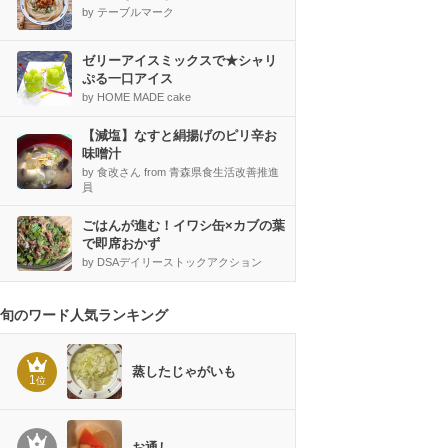
by テーブルマーク
ゼリーアイスミックスで★シャリ
ぷる一口アイス
by HOME MADE cake
【減塩】なすと絹揚げのピリ辛お
味噌汁
by 食改さん from 青森県食生活改善推進
員
ごはんが進む！イワシ缶×カブの葉
で即席おかず
by DSAデイリーストックアクション
旬のワード人気ランキング
蒸したじゃがいも
1
位
お通し