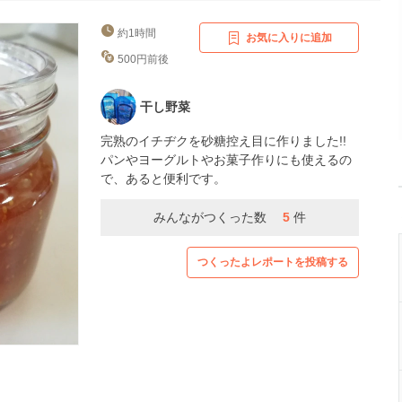
約1時間
お気に入りに追加
500円前後
干し野菜
完熟のイチヂクを砂糖控え目に作りました!!
パンやヨーグルトやお菓子作りにも使えるの
で、あると便利です。
みんながつくった数
5
件
つくったよレポートを投稿する