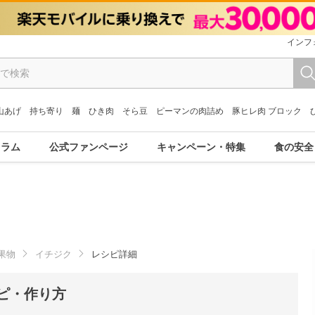
インフ
山あげ
持ち寄り
麺
ひき肉
そら豆
ピーマンの肉詰め
豚ヒレ肉 ブロック
コラム
公式ファンページ
キャンペーン・特集
食の安全
果物
イチジク
レシピ詳細
ピ・作り方