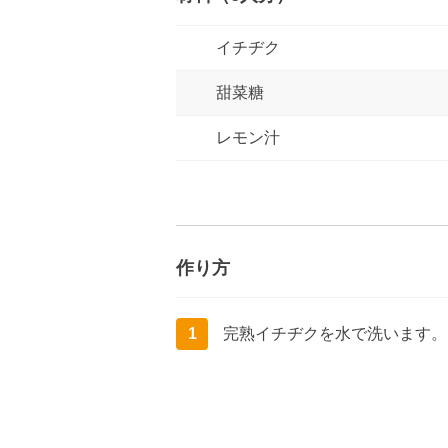
イチヂク
甜菜糖
レモン汁
作り方
1
完熟イチヂクを水で洗います。