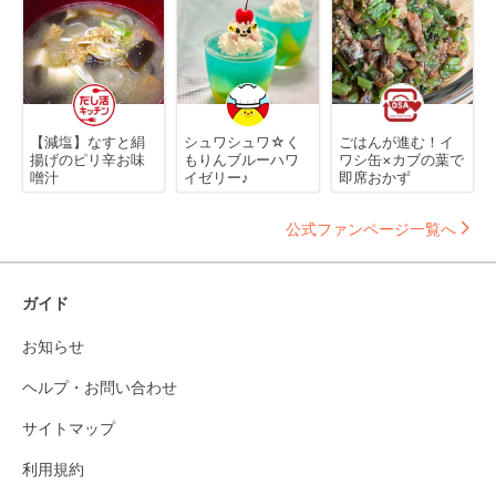
【減塩】なすと絹
シュワシュワ☆く
ごはんが進む！イ
揚げのピリ辛お味
もりんブルーハワ
ワシ缶×カブの葉で
噌汁
イゼリー♪
即席おかず
公式ファンページ一覧へ
ガイド
お知らせ
ヘルプ・お問い合わせ
サイトマップ
利用規約