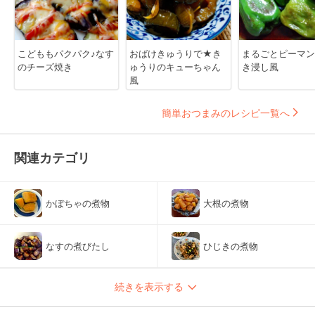
こどももパクパク♪なす
おばけきゅうりで★き
まるごとピーマン
のチーズ焼き
ゅうりのキューちゃん
き浸し風
風
簡単おつまみのレシピ一覧へ
関連カテゴリ
かぼちゃの煮物
大根の煮物
なすの煮びたし
ひじきの煮物
続きを表示する