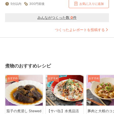
5分以内
300円前後
お気に入りに追加
みんながつくった数
0
件
つくったよレポートを投稿する
煮物のおすすめレシピ
おすすめ
おすすめ
おすすめ
茄子の煮浸し Stewed
【サバ缶】水煮品活
豚肉と大根のコ