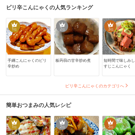
ピリ辛こんにゃくの人気ランキング
1
2
3
位
位
位
手綱こんにゃくのピリ
板蒟蒻の甘辛炒め煮
短時間で味しみし
辛炒め
すじこんにゃく
ピリ辛こんにゃくのカテゴリへ
簡単おつまみの人気レシピ
1
2
3
位
位
位