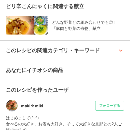
ピリ辛こんにゃくに関連する献立
どんな野菜との組み合わせでも◎！
「豚肉と野菜の煮物」献立
keyboard_arrow_up
このレシピの関連カテゴリ・キーワード
あなたにイチオシの商品
このレシピを作ったユーザ
maki☆miki
フォローする
はじめまして(^-^)

食べるの大好き、お酒も大好き、そして大好きな旦那との2人ご
飯です(^-^)
