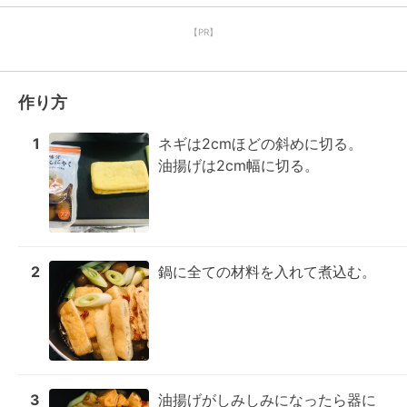
【PR】
作り方
1
ネギは2cmほどの斜めに切る。

油揚げは2cm幅に切る。
2
鍋に全ての材料を入れて煮込む。
3
油揚げがしみしみになったら器に