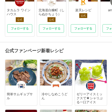
タカムラ ワイン
北海道白糠町（し
楽天レシピ
am
ハウス
らぬかちょう）
公式
公式
公式
フォローする
フォローする
フォローする
フォ
公式ファンページ新着レシピ
簡単サムギョプサ
冷やしなめこうど
ゼリーアイスミッ
ル
ん
クスで★シャリぷ
る一口アイス