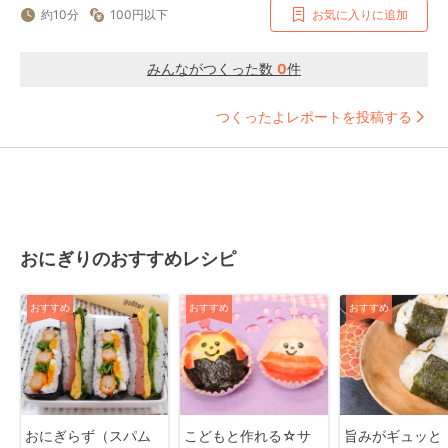
約10分
100円以下
お気に入りに追加
みんながつくった数
0
件
つくったよレポートを投稿する
おにぎりのおすすめレシピ
おすすめ
おすすめ
おすすめ
おにぎらず（スパム
こどもと作れる☆サ
旨みがギュッと