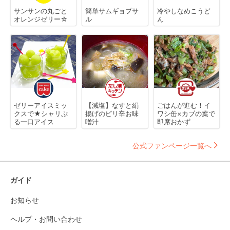
サンサンの丸ごと
簡単サムギョプサ
冷やしなめこうど
オレンジゼリー☆
ル
ん
ゼリーアイスミッ
【減塩】なすと絹
ごはんが進む！イ
クスで★シャリぷ
揚げのピリ辛お味
ワシ缶×カブの葉で
る一口アイス
噌汁
即席おかず
公式ファンページ一覧へ
ガイド
お知らせ
ヘルプ・お問い合わせ