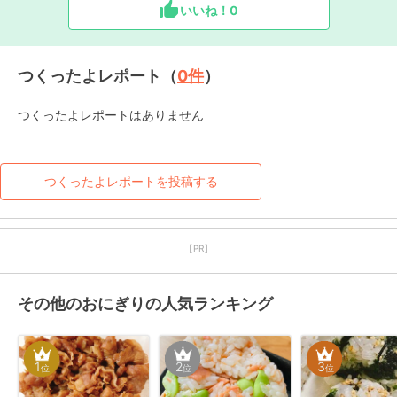
いいね！
0
つくったよレポート（
0
件
）
つくったよレポートはありません
つくったよレポートを投稿する
【PR】
その他のおにぎりの人気ランキング
1
2
3
位
位
位