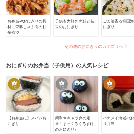
お弁当やおにぎりの具
子供も大好き☆鮭と枝
ごま油香る韓国海
材に♡豚しゃぶ肉の甘
豆のおにぎり
にぎり
辛煮♡
その他のおにぎりのカテゴリへ
おにぎりのお弁当（子供用）の人気レシピ
1
2
3
位
位
位
【お弁当に】スパムお
簡単☆キャラ弁の定
バナメイ海老のお
にぎり
番！まっくろくろすけ
り弁当
のおにぎり♪