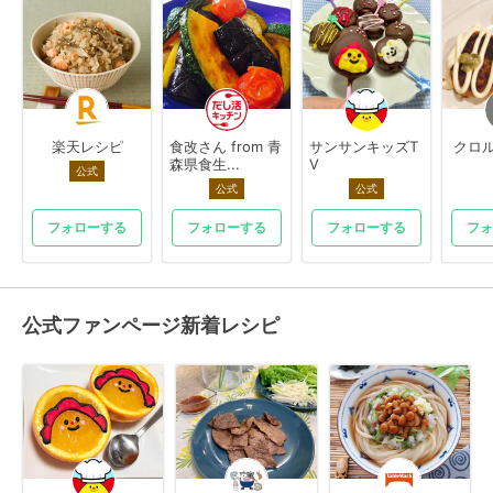
楽天レシピ
食改さん from 青
サンサンキッズT
クロル
森県食生...
V
公式
公式
公式
フォローする
フォローする
フォローする
フォ
公式ファンページ新着レシピ