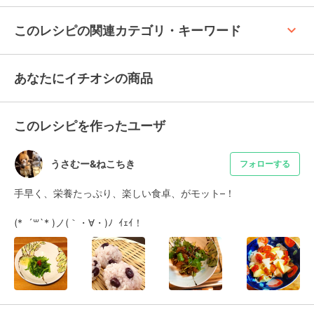
keyboard_arrow_up
このレシピの関連カテゴリ・キーワード
あなたにイチオシの商品
このレシピを作ったユーザ
うさむー&ねこちき
フォローする
手早く、栄養たっぷり、楽しい食卓、がモット–！

(*  ´꒳`* )ノ(｀・∀・)ﾉ  ｲｪｲ！