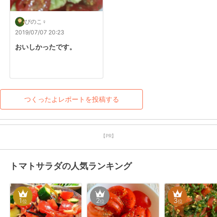
ぴのこ♀
2019/07/07 20:23
おいしかったです。
つくったよレポートを投稿する
【PR】
トマトサラダの人気ランキング
1
2
3
位
位
位