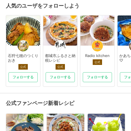
人気のユーザをフォローしよう
石狩七穂のつくり
都城市ふるさと納
Radio kitchen
かあち
おき
税レシピ
♡
公式
公式
公式
フォローする
フォローする
フォローする
フォ
公式ファンページ新着レシピ