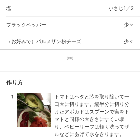
塩
小さじ1／2
ブラックペッパー
少々
（お好みで）パルメザン粉チーズ
少々
【PR】
作り方
1
トマトはヘタと芯を取り除いて一
口大に切ります。縦半分に切り分
けたアボカドはスプーンで実をト
マトと同様の大きさにすくい取
り、ベビーリーフは軽く洗ってザ
ルなどにあげて水をきります。