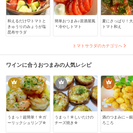
和えるだけ♡トマトと
簡単おつまみ♪居酒屋風
夏にさっぱり！大
きゅうりのみょうが塩
＊冷やしトマト
トマト和え
昆布サラダ
トマトサラダのカテゴリへ
ワインに合うおつまみの人気レシピ
1
2
3
位
位
位
うまっ！超簡単！☆ガ
うまっ！☆しいたけの
酒のつまみに～銀
ーリックシュリンプ☆
チーズ焼き☆
ろころ