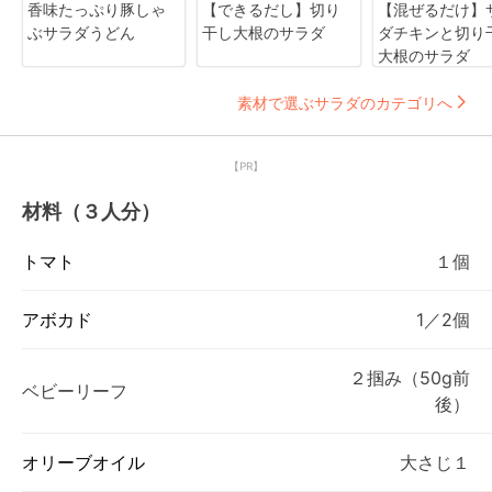
香味たっぷり豚しゃ
【できるだし】切り
【混ぜるだけ】
ぶサラダうどん
干し大根のサラダ
ダチキンと切り
大根のサラダ
素材で選ぶサラダのカテゴリへ
【PR】
材料（３人分）
トマト
１個
アボカド
1／2個
２掴み（50g前
ベビーリーフ
後）
オリーブオイル
大さじ１