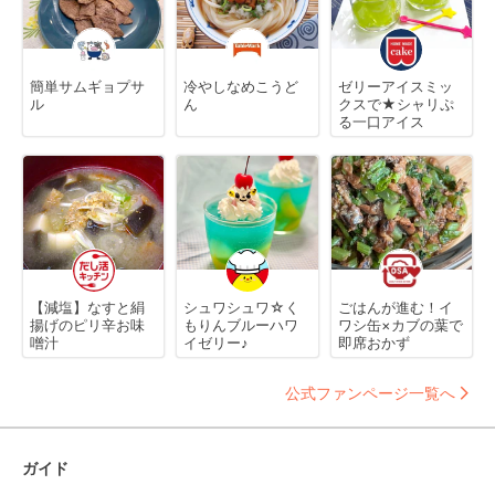
簡単サムギョプサ
冷やしなめこうど
ゼリーアイスミッ
ル
ん
クスで★シャリぷ
る一口アイス
【減塩】なすと絹
シュワシュワ☆く
ごはんが進む！イ
揚げのピリ辛お味
もりんブルーハワ
ワシ缶×カブの葉で
噌汁
イゼリー♪
即席おかず
公式ファンページ一覧へ
ガイド