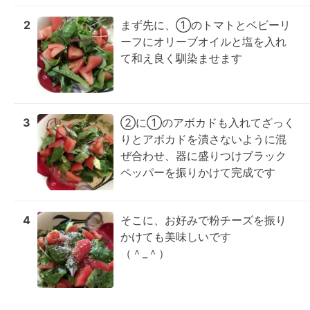
2
まず先に、①のトマトとベビーリ
ーフにオリーブオイルと塩を入れ
て和え良く馴染ませます
3
②に①のアボカドも入れてざっく
りとアボカドを潰さないように混
ぜ合わせ、器に盛りつけブラック
ペッパーを振りかけて完成です
4
そこに、お好みで粉チーズを振り
かけても美味しいです

（＾_＾）