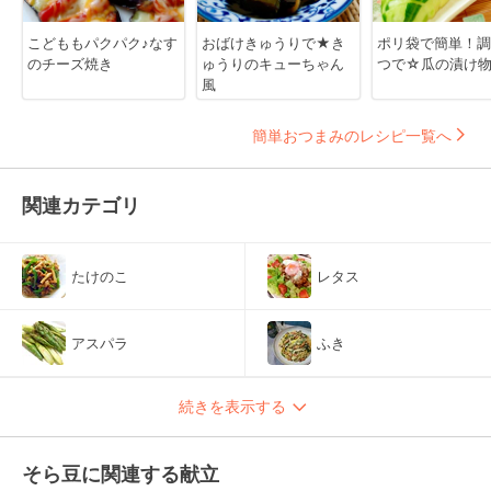
こどももパクパク♪なす
おばけきゅうりで★き
ポリ袋で簡単！調
のチーズ焼き
ゅうりのキューちゃん
つで☆瓜の漬け
風
簡単おつまみのレシピ一覧へ
関連カテゴリ
たけのこ
レタス
アスパラ
ふき
続きを表示する
そら豆に関連する献立