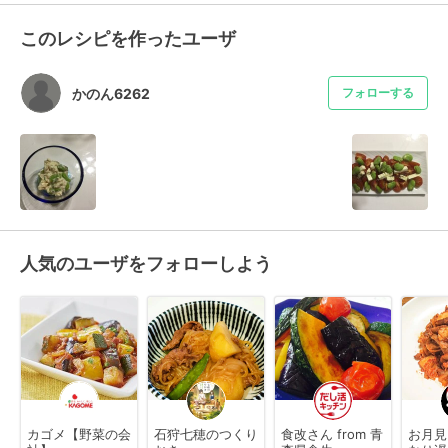
このレシピを作ったユーザ
かのん6262
フォローする
人気のユーザをフォローしよう
カゴメ【野菜の会
石狩七穂のつくり
食改さん from 青
お月見