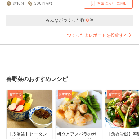
約10分
300円前後
お気に入りに追加
みんながつくった数
0
件
つくったよレポートを投稿する
春野菜のおすすめレシピ
おすすめ
おすすめ
おすすめ
【皮蛋醤】ピータン
帆立とアスパラのガ
【魚香蛍魷】春