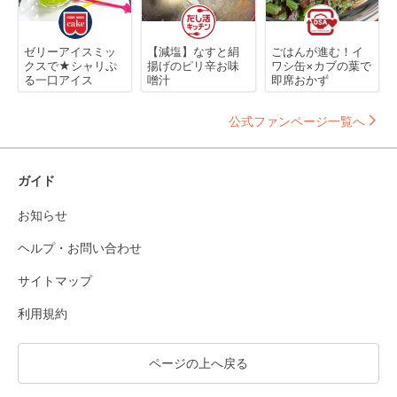
ゼリーアイスミッ
【減塩】なすと絹
ごはんが進む！イ
クスで★シャリぷ
揚げのピリ辛お味
ワシ缶×カブの葉で
る一口アイス
噌汁
即席おかず
公式ファンページ一覧へ
ガイド
お知らせ
ヘルプ・お問い合わせ
サイトマップ
利用規約
ページの上へ戻る