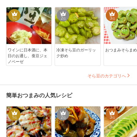
1
2
3
位
位
位
ワインに日本酒に、本
冷凍そら豆のガーリッ
おつまみそらまめ
日のお通し、蚕豆ジェ
ク炒め
ノベーゼ
そら豆のカテゴリへ
簡単おつまみの人気レシピ
1
2
3
位
位
位