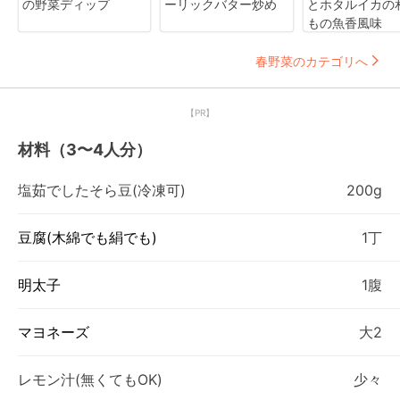
の野菜ディップ
ーリックバター炒め
とホタルイカの
もの魚香風味
春野菜のカテゴリへ
【PR】
材料（3〜4人分）
塩茹でしたそら豆(冷凍可)
200g
豆腐(木綿でも絹でも)
1丁
明太子
1腹
マヨネーズ
大2
レモン汁(無くてもOK)
少々