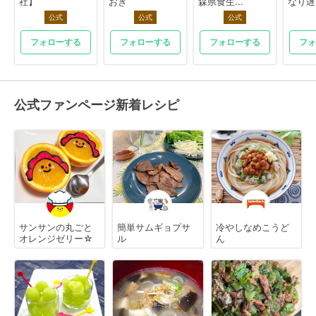
社】
おき
森県食生...
なり遅
公式
公式
公式
フォローする
フォローする
フォローする
フォ
公式ファンページ新着レシピ
サンサンの丸ごと
簡単サムギョプサ
冷やしなめこうど
オレンジゼリー☆
ル
ん