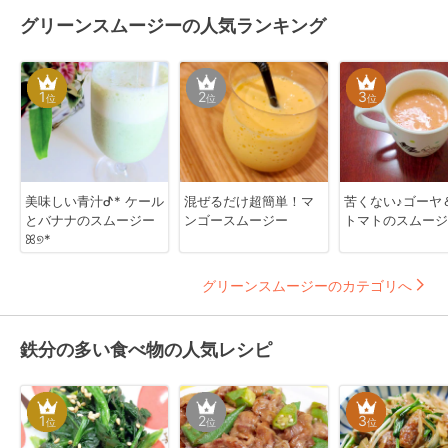
グリーンスムージーの人気ランキング
1
2
3
位
位
位
美味しい青汁ᕷ* ケール
混ぜるだけ超簡単！マ
苦くない♪ゴーヤ
とバナナのスムージー
ンゴースムージー
トマトのスムージ
ꕤ୭*
グリーンスムージーのカテゴリへ
鉄分の多い食べ物の人気レシピ
1
2
3
位
位
位