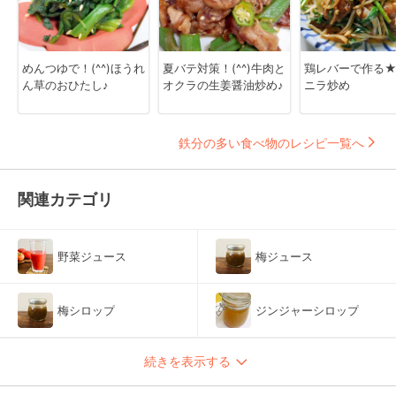
めんつゆで！(^^)ほうれ
夏バテ対策！(^^)牛肉と
鶏レバーで作る
ん草のおひたし♪
オクラの生姜醤油炒め♪
ニラ炒め
鉄分の多い食べ物のレシピ一覧へ
関連カテゴリ
野菜ジュース
梅ジュース
梅シロップ
ジンジャーシロップ
続きを表示する