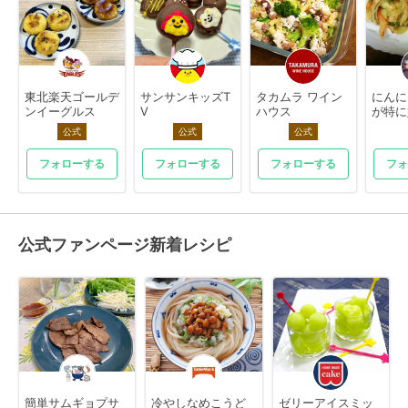
東北楽天ゴールデ
サンサンキッズT
タカムラ ワイン
にんに
ンイーグルス
V
ハウス
が特に好
公式
公式
公式
フォローする
フォローする
フォローする
フォ
公式ファンページ新着レシピ
簡単サムギョプサ
冷やしなめこうど
ゼリーアイスミッ