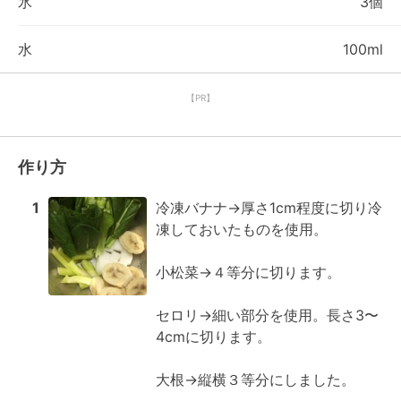
氷
3個
水
100ml
【PR】
作り方
1
冷凍バナナ→厚さ1cm程度に切り冷
凍しておいたものを使用。

小松菜→４等分に切ります。

セロリ→細い部分を使用。長さ3〜
4cmに切ります。

大根→縦横３等分にしました。