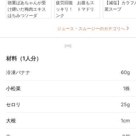
徳重ばあちゃんが受
疲労回復 お腹もス
【減塩】カラフ
け継いだ梅肉エキス
ッキリ！ トマドリ
菜スープ
はちみつソーダ
ンク
ジュース・スムージーのカテゴリへ
【PR】
材料（1人分）
冷凍バナナ
60g
小松菜
1株
セロリ
25g
大根
1cm