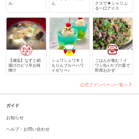
ル
ん
クスで★シャリぷ
る一口アイス
【減塩】なすと絹
シュワシュワ☆く
ごはんが進む！イ
揚げのピリ辛お味
もりんブルーハワ
ワシ缶×カブの葉で
噌汁
イゼリー♪
即席おかず
公式ファンページ一覧へ
ガイド
お知らせ
ヘルプ・お問い合わせ