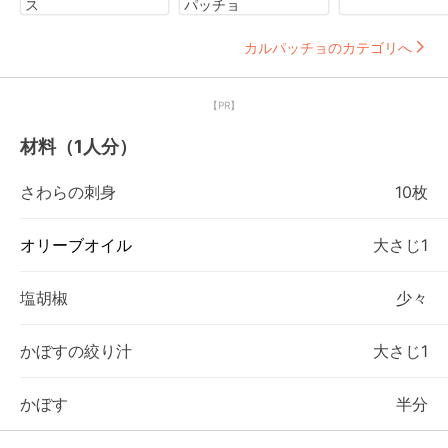
ス
パッチョ
カルパッチョのカテゴリへ
【PR】
材料（1人分）
さわらの刺身
10枚
オリーブオイル
大さじ1
塩胡椒
少々
かぼすの絞り汁
大さじ1
かぼす
半分