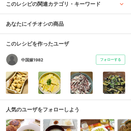
keyboard_arrow_up
このレシピの関連カテゴリ・キーワード
あなたにイチオシの商品
このレシピを作ったユーザ
中国嫁1982
フォローする
人気のユーザをフォローしよう