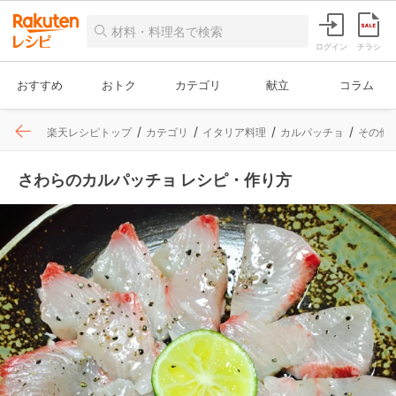
ログイン
チラシ
おすすめ
おトク
カテゴリ
献立
コラム
楽天レシピトップ
カテゴリ
イタリア料理
カルパッチョ
その他
さわらのカルパッチョ レシピ・作り方