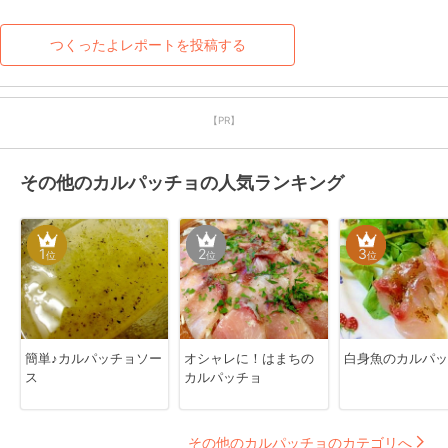
つくったよレポートを投稿する
【PR】
その他のカルパッチョの人気ランキング
1
2
3
位
位
位
簡単♪カルパッチョソー
オシャレに！はまちの
白身魚のカルパッ
ス
カルパッチョ
その他のカルパッチョのカテゴリへ