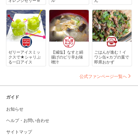
オレンジゼリー☆
ル
ん
ゼリーアイスミッ
【減塩】なすと絹
ごはんが進む！イ
クスで★シャリぷ
揚げのピリ辛お味
ワシ缶×カブの葉で
る一口アイス
噌汁
即席おかず
公式ファンページ一覧へ
ガイド
お知らせ
ヘルプ・お問い合わせ
サイトマップ