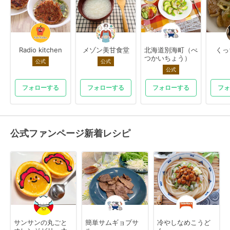
Radio kitchen
メゾン美甘食堂
北海道別海町（べ
くっ
つかいちょう）
公式
公式
公式
フォローする
フォローする
フォローする
フォ
公式ファンページ新着レシピ
サンサンの丸ごと
簡単サムギョプサ
冷やしなめこうど