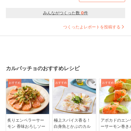
みんながつくった数
0
件
つくったよレポートを投稿する
カルパッチョのおすすめレシピ
おすすめ
おすすめ
おすすめ
炙りエンペラーサー
極上スパイス香る！
アボカドのエン
モン 香味おろしソー
白身魚とかぶのカル
ーサーモン巻き