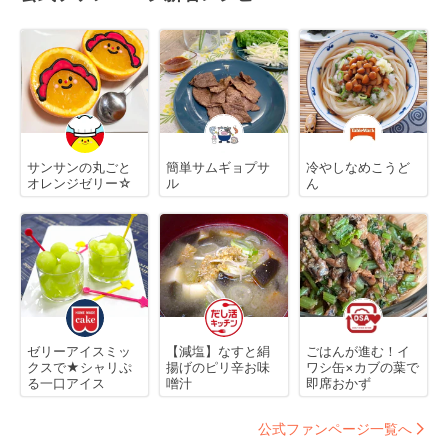
サンサンの丸ごと
簡単サムギョプサ
冷やしなめこうど
オレンジゼリー☆
ル
ん
ゼリーアイスミッ
【減塩】なすと絹
ごはんが進む！イ
クスで★シャリぷ
揚げのピリ辛お味
ワシ缶×カブの葉で
る一口アイス
噌汁
即席おかず
公式ファンページ一覧へ