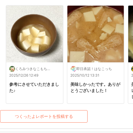
くろみつきなこもち
即日承認！はなこっち
2027レポ歓迎
2025/12/26 12:49
2025/10/12 13:31
参考にさせていただきまし
美味しかったです。ありが
た♪
とうございました！
つくったよレポートを投稿する