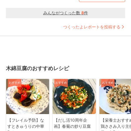
みんながつくった数
8
件
つくったよレポートを投稿する
木綿豆腐のおすすめレシピ
おすすめ
おすすめ
おすすめ
【フレイル予防】な
【だし活10周年企
【栄養士おすす
すときゅうりの中華
画】春菊の炒り豆腐
鶏ささみ入り主