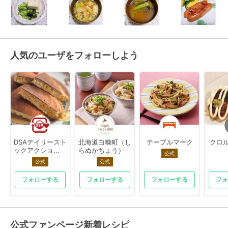
人気のユーザをフォローしよう
DSAデイリースト
北海道白糠町（し
テーブルマーク
クロル
ックアクショ...
らぬかちょう）
公式
公式
公式
フォローする
フォローする
フォローする
フォ
公式ファンページ新着レシピ