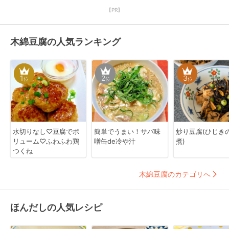
【PR】
木綿豆腐の人気ランキング
1
2
3
位
位
位
水切りなし♡豆腐でボ
簡単でうまい！サバ味
炒り豆腐(ひじき
リューム♡ふわふわ鶏
噌缶de冷や汁
煮)
つくね
木綿豆腐のカテゴリへ
ほんだしの人気レシピ