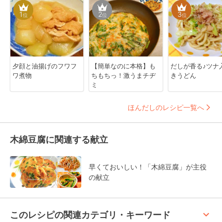
1
2
3
位
位
位
夕顔と油揚げのフワフ
【簡単なのに本格】も
だしが香る♪ツナ
ワ煮物
ちもちっ！激うまチヂ
きうどん
ミ
ほんだしのレシピ一覧へ
木綿豆腐に関連する献立
早くておいしい！「木綿豆腐」が主役
の献立
keyboard_arrow_up
このレシピの関連カテゴリ・キーワード