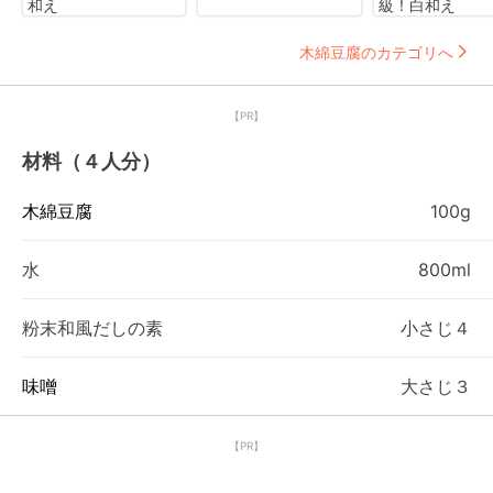
和え
級！白和え
木綿豆腐のカテゴリへ
【PR】
材料（４人分）
木綿豆腐
100g
水
800ml
粉末和風だしの素
小さじ４
味噌
大さじ３
【PR】