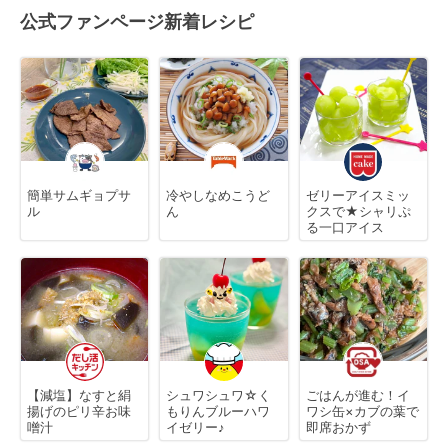
公式ファンページ新着レシピ
簡単サムギョプサ
冷やしなめこうど
ゼリーアイスミッ
ル
ん
クスで★シャリぷ
る一口アイス
【減塩】なすと絹
シュワシュワ☆く
ごはんが進む！イ
揚げのピリ辛お味
もりんブルーハワ
ワシ缶×カブの葉で
噌汁
イゼリー♪
即席おかず