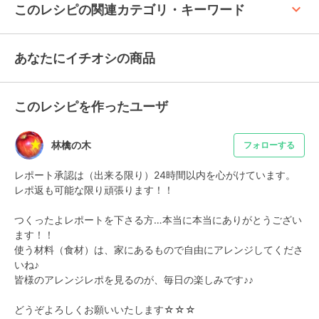
keyboard_arrow_up
このレシピの関連カテゴリ・キーワード
あなたにイチオシの商品
このレシピを作ったユーザ
林檎の木
フォローする
レポート承認は（出来る限り）24時間以内を心がけています。

レポ返も可能な限り頑張ります！！

つくったよレポートを下さる方…本当に本当にありがとうござい
ます！！

使う材料（食材）は、家にあるもので自由にアレンジしてくださ
いね♪

皆様のアレンジレポを見るのが、毎日の楽しみです♪♪

どうぞよろしくお願いいたします☆☆☆