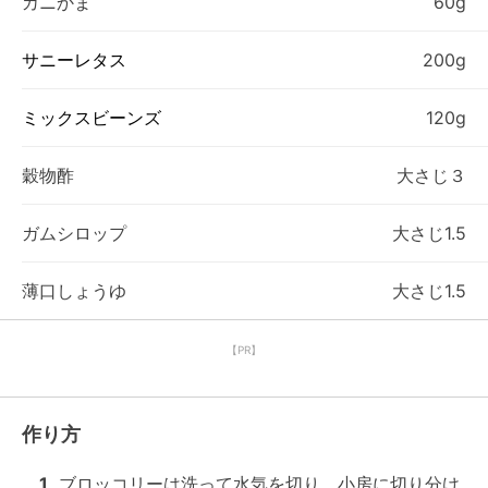
カニかま
60g
サニーレタス
200g
ミックスビーンズ
120g
穀物酢
大さじ３
ガムシロップ
大さじ1.5
薄口しょうゆ
大さじ1.5
【PR】
作り方
1
ブロッコリーは洗って水気を切り、小房に切り分け