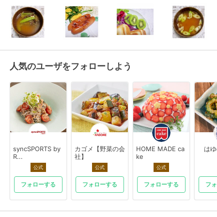
人気のユーザをフォローしよう
syncSPORTS by
カゴメ【野菜の会
HOME MADE ca
はゆ
R...
社】
ke
公式
公式
公式
フォローする
フォローする
フォローする
フォ