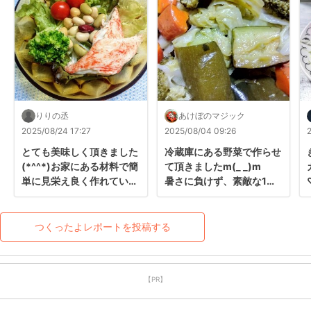
りりの丞
あけぼのマジック
2025/08/24 17:27
2025/08/04 09:26
とても美味しく頂きました
冷蔵庫にある野菜で作らせ
(*^^*)お家にある材料で簡
て頂きましたm(_ _)m

単に見栄え良く作れていい
暑さに負けず、素敵な1週
ですね〜♬レシピありがと
間を✿⁠☆彡
うございました♡
つくったよレポートを投稿する
【PR】