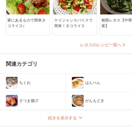
家にあるもので簡単タ
ケイジャンスパイスで
無限レタス【中華
コライス♪
簡単！タコライス
菜】
レタスのレシピ一覧へ
関連カテゴリ
ちくわ
はんぺん
さつま揚げ
がんもどき
続きを表示する