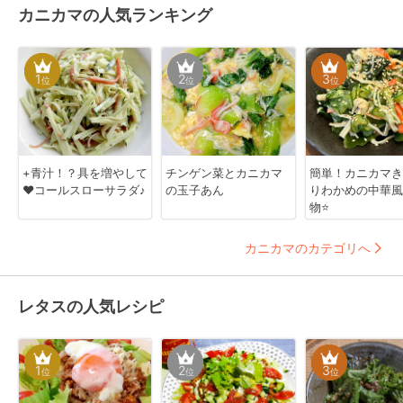
カニカマの人気ランキング
1
2
3
位
位
位
+青汁！？具を増やして
チンゲン菜とカニカマ
簡単！カニカマき
❤コールスローサラダ♪
の玉子あん
りわかめの中華風
物⭐
カニカマのカテゴリへ
レタスの人気レシピ
1
2
3
位
位
位