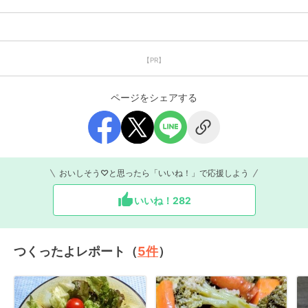
【PR】
ページをシェアする
おいしそう♡と思ったら「いいね！」で応援しよう
いいね！
282
つくったよレポート（
5
件
）