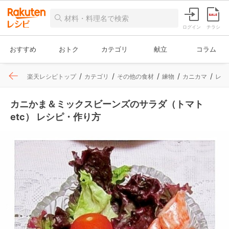
ログイン
チラシ
おすすめ
おトク
カテゴリ
献立
コラム
楽天レシピトップ
カテゴリ
その他の食材
練物
カニカマ
レシ
カニかま＆ミックスビーンズのサラダ（トマト
etc） レシピ・作り方