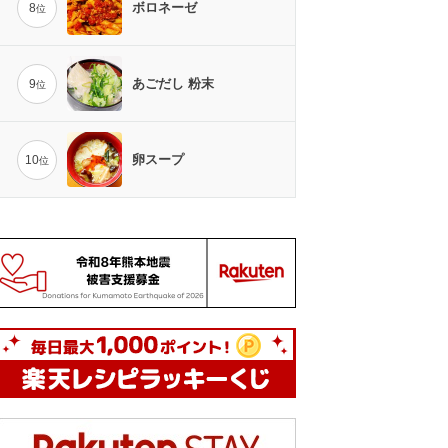
ボロネーゼ
8
位
あごだし 粉末
9
位
卵スープ
10
位