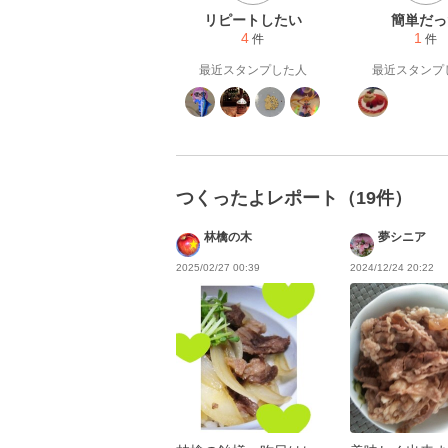
リピートしたい
簡単だっ
4
1
件
件
最近スタンプした人
最近スタンプ
つくったよレポート（19件）
林檎の木
夢シニア
2025/02/27 00:39
2024/12/24 20:22