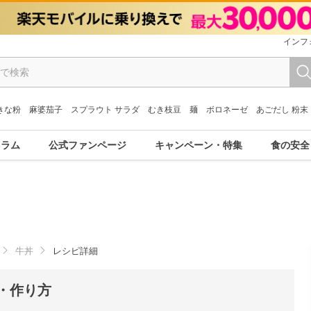
インフ
きな粉
麻婆茄子
スプラウト サラダ
むき枝豆
麺
ボロネーゼ
あごだし 粉末
コラム
公式ファンページ
キャンペーン・特集
食の安全
牛丼
レシピ詳細
・作り方