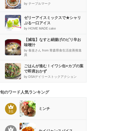
by テーブルマーク
ゼリーアイスミックスで★シャリ
ぷる一口アイス
by HOME MADE cake
【減塩】なすと絹揚げのピリ辛お
味噌汁
by 食改さん from 青森県食生活改善推進
員
ごはんが進む！イワシ缶×カブの葉
で即席おかず
by DSAデイリーストックアクション
旬のワード人気ランキング
ミンチ
1
位
ケイジャンスパイス