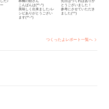
した♪
林檎の飴さん
先日はつくれぽありが
ー
こんばんは(*^-^)
とうございました！
美味しく出来ました♪レ
参考にさせていただき
シピありがとうござい
ました(^^)
ます(*^-^)
つくったよレポート一覧へ