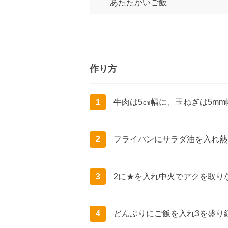
あたたかいご飯
作り方
1
牛肉は5㎝幅に、玉ねぎは5m
2
フライパンにサラダ油を入れ熱
3
2に★を入れ中火でアクを取り
4
どんぶりにご飯を入れ3を盛り