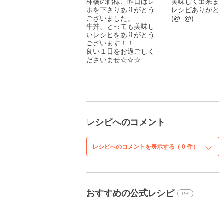
林檎の飴様、昨日はレ
美味しく出来ま
ポを下さりありがとう
レシピありがと
ございました。
(@_@)
牛丼、とっても美味し
いレシピをありがとう
ございます！！
良い１日をお過ごしく
ださいませ☆☆☆
レシピへのコメント
レシピへのコメントを表示する（
0
件）
おすすめの公式レシピ
PR