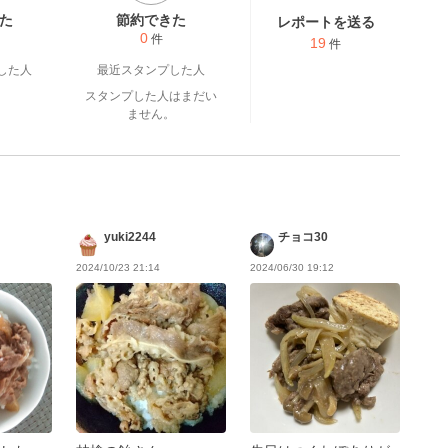
た
節約できた
レポートを送る
0
件
19
件
した人
最近スタンプした人
スタンプした人はまだい
ません。
yuki2244
チョコ30
2024/10/23 21:14
2024/06/30 19:12