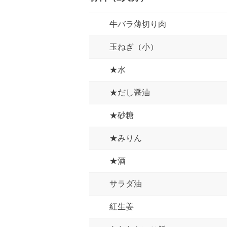
牛バラ薄切り肉
玉ねぎ（小）
★水
★だし醤油
★砂糖
★みりん
★酒
サラダ油
紅生姜