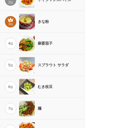
2
位
きな粉
3
位
麻婆茄子
4
位
スプラウト サラダ
5
位
むき枝豆
6
位
麺
7
位