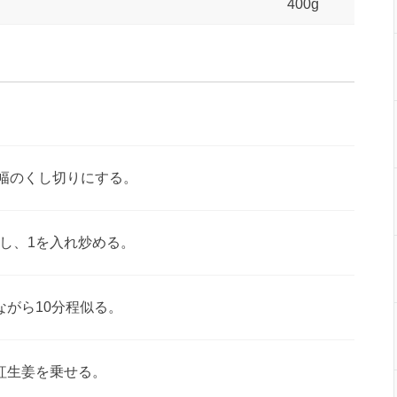
400g
m幅のくし切りにする。
し、1を入れ炒める。
ながら10分程似る。
紅生姜を乗せる。