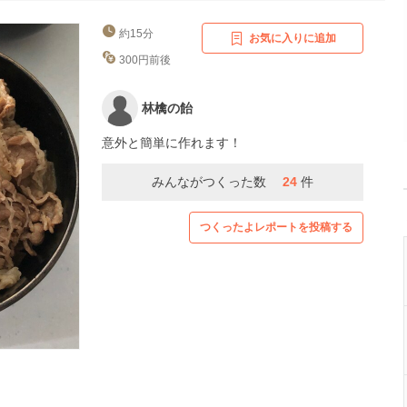
約15分
お気に入りに追加
300円前後
林檎の飴
意外と簡単に作れます！
みんながつくった数
24
件
つくったよレポートを投稿する