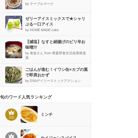
by テーブルマーク
ゼリーアイスミックスで★シャリ
ぷる一口アイス
by HOME MADE cake
【減塩】なすと絹揚げのピリ辛お
味噌汁
by 食改さん from 青森県食生活改善推進
員
ごはんが進む！イワシ缶×カブの葉
で即席おかず
by DSAデイリーストックアクション
旬のワード人気ランキング
ミンチ
1
位
ケイジャンスパイス