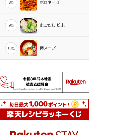
ボロネーゼ
8
位
あごだし 粉末
9
位
卵スープ
10
位