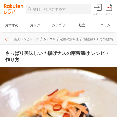
ログイン
チラシ
おすすめ
おトク
カテゴリ
献立
コラム
楽天レシピトップ
カテゴリ
定番の魚料理
南蛮漬け
その他の南
さっぱり美味しい＊揚げナスの南蛮漬け レシピ・
作り方