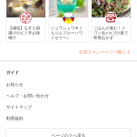
【減塩】なすと絹
シュワシュワ☆く
ごはんが進む！イ
揚げのピリ辛お味
もりんブルーハワ
ワシ缶×カブの葉で
噌汁
イゼリー♪
即席おかず
公式ファンページ一覧へ
ガイド
お知らせ
ヘルプ・お問い合わせ
サイトマップ
利用規約
ページの上へ戻る