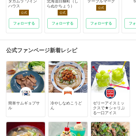
タカムラ ワイン
北海道白糠町（し
テーブルマーク
t
ハウス
らぬかちょう）
公式
公式
公式
フォローする
フォローする
フォローする
フォ
公式ファンページ新着レシピ
簡単サムギョプサ
冷やしなめこうど
ゼリーアイスミッ
ル
ん
クスで★シャリぷ
る一口アイス