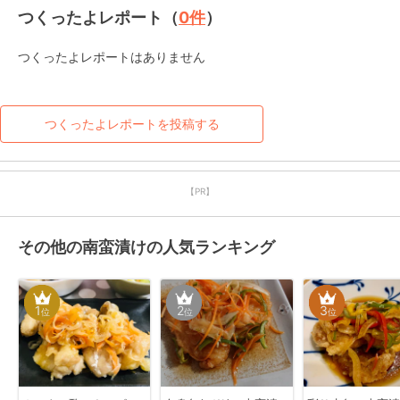
つくったよレポート（
0
件
）
つくったよレポートはありません
つくったよレポートを投稿する
【PR】
その他の南蛮漬けの人気ランキング
1
2
3
位
位
位