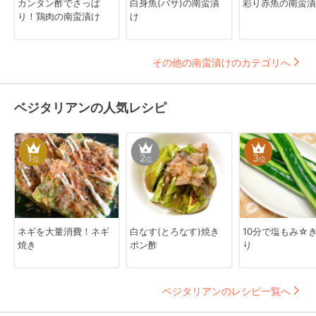
カンタン酢でさっぱ
白身魚(バサ)の南蛮漬
彩り赤魚の南蛮漬
り！鶏肉の南蛮漬け
け
その他の南蛮漬けのカテゴリへ
ベジタリアンの人気レシピ
1
2
3
位
位
位
ネギを大量消費！ネギ
白なす(とろなす)焼き
10分で塩もみ☆
焼き
ポン酢
り
ベジタリアンのレシピ一覧へ