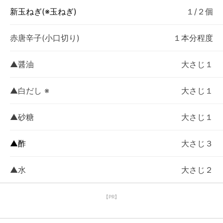
新玉ねぎ(※玉ねぎ)
１/２個
赤唐辛子(小口切り)
１本分程度
▲醤油
大さじ１
▲白だし ※
大さじ１
▲砂糖
大さじ１
▲酢
大さじ３
▲水
大さじ２
【PR】