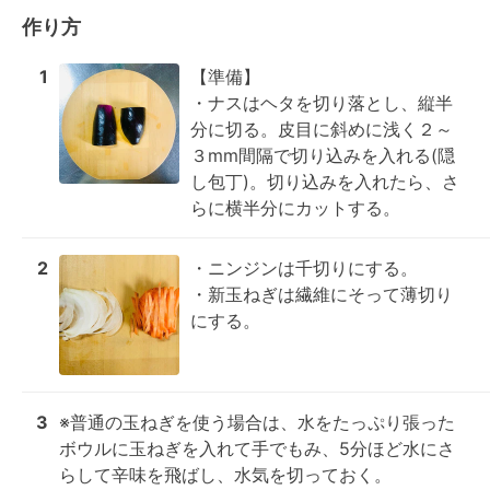
作り方
1
【準備】

・ナスはヘタを切り落とし、縦半
分に切る。皮目に斜めに浅く２～
３mm間隔で切り込みを入れる(隠
し包丁)。切り込みを入れたら、さ
らに横半分にカットする。
2
・ニンジンは千切りにする。

・新玉ねぎは繊維にそって薄切り
にする。
3
※普通の玉ねぎを使う場合は、水をたっぷり張った
ボウルに玉ねぎを入れて手でもみ、5分ほど水にさ
らして辛味を飛ばし、水気を切っておく。