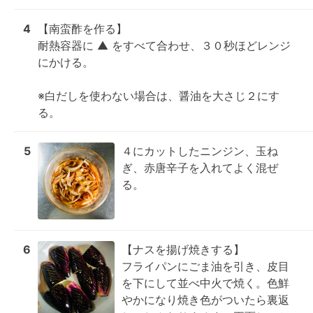
4
【南蛮酢を作る】

耐熱容器に ▲ をすべて合わせ、３０秒ほどレンジ
にかける。

※白だしを使わない場合は、醤油を大さじ２にす
る。
5
４にカットしたニンジン、玉ね
ぎ、赤唐辛子を入れてよく混ぜ
る。
6
【ナスを揚げ焼きする】

フライパンにごま油を引き、皮目
を下にして並べ中火で焼く。色鮮
やかになり焼き色がついたら裏返