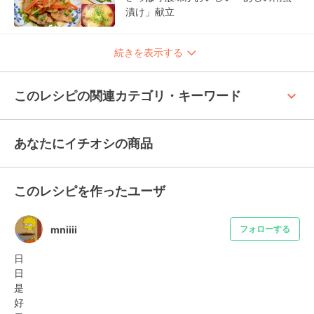
漬け」献立
続きを表示する
keyboard_arrow_up
このレシピの関連カテゴリ・キーワード
あなたにイチオシの商品
このレシピを作ったユーザ
mniiii
フォローする
日

日

是

好
