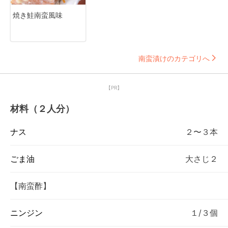
焼き鮭南蛮風味
南蛮漬けのカテゴリへ
【PR】
材料（２人分）
ナス
２〜３本
ごま油
大さじ２
【南蛮酢】
ニンジン
１/３個