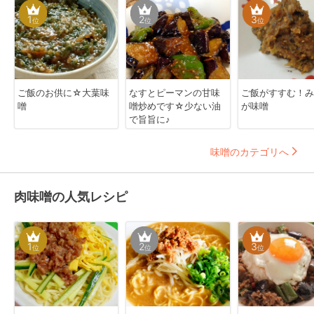
1
2
3
位
位
位
ご飯のお供に☆大葉味
なすとピーマンの甘味
ご飯がすすむ！み
噌
噌炒めです☆少ない油
が味噌
で旨旨に♪
味噌のカテゴリへ
肉味噌の人気レシピ
1
2
3
位
位
位