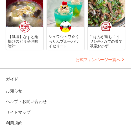
【減塩】なすと絹
シュワシュワ☆く
ごはんが進む！イ
揚げのピリ辛お味
もりんブルーハワ
ワシ缶×カブの葉で
噌汁
イゼリー♪
即席おかず
公式ファンページ一覧へ
ガイド
お知らせ
ヘルプ・お問い合わせ
サイトマップ
利用規約