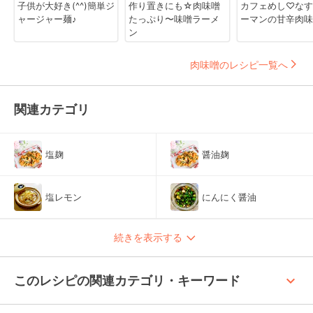
子供が大好き(^^)簡単ジ
作り置きにも☆肉味噌
カフェめし♡なす
ャージャー麺♪
たっぷり〜味噌ラーメ
ーマンの甘辛肉味
ン
肉味噌のレシピ一覧へ
関連カテゴリ
塩麹
醤油麹
塩レモン
にんにく醤油
続きを表示する
keyboard_arrow_up
このレシピの関連カテゴリ・キーワード