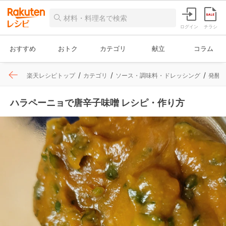
ログイン
チラシ
おすすめ
おトク
カテゴリ
献立
コラム
楽天レシピトップ
カテゴリ
ソース・調味料・ドレッシング
発酵
ハラペーニョで唐辛子味噌 レシピ・作り方