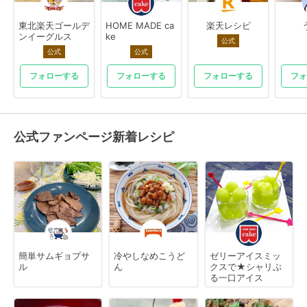
東北楽天ゴールデ
HOME MADE ca
楽天レシピ
ンイーグルス
ke
公式
公式
公式
フォローする
フォローする
フォローする
フォ
公式ファンページ新着レシピ
簡単サムギョプサ
冷やしなめこうど
ゼリーアイスミッ
ル
ん
クスで★シャリぷ
る一口アイス