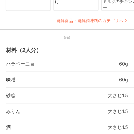
げ
ミルクのチキン
ー
発酵食品・発酵調味料のカテゴリへ
【PR】
材料（2人分）
ハラペーニョ
60g
味噌
60g
砂糖
大さじ1.5
みりん
大さじ1.5
酒
大さじ1.5