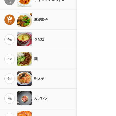
2
位
麻婆茄子
3
位
きな粉
4
位
麺
5
位
明太子
6
位
カツレツ
7
位