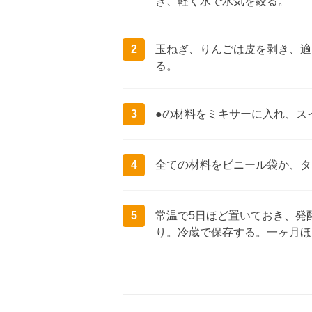
き、軽く水で水気を絞る。
2
玉ねぎ、りんごは皮を剥き、適
る。
3
●の材料をミキサーに入れ、ス
4
全ての材料をビニール袋か、タ
5
常温で5日ほど置いておき、発
り。冷蔵で保存する。一ヶ月ほ