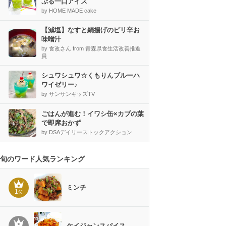
ぷる一口アイス
by HOME MADE cake
【減塩】なすと絹揚げのピリ辛お
味噌汁
by 食改さん from 青森県食生活改善推進
員
シュワシュワ☆くもりんブルーハ
ワイゼリー♪
by サンサンキッズTV
ごはんが進む！イワシ缶×カブの葉
で即席おかず
by DSAデイリーストックアクション
旬のワード人気ランキング
ミンチ
1
位
ケイジャンスパイス