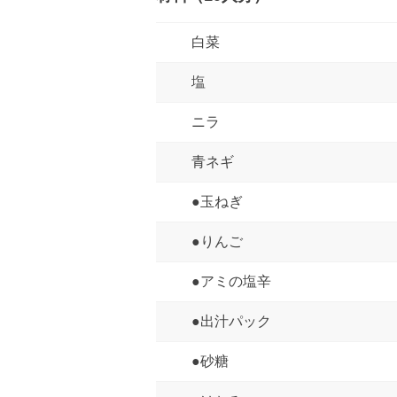
白菜
塩
ニラ
青ネギ
●玉ねぎ
●りんご
●アミの塩辛
●出汁パック
●砂糖