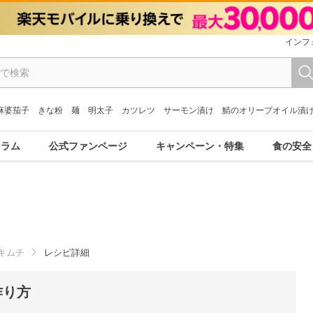
インフ
麻婆茄子
きな粉
麺
明太子
カツレツ
サーモン漬け
鯖のオリーブオイル漬
コラム
公式ファンページ
キャンペーン・特集
食の安全
キムチ
レシピ詳細
作り方