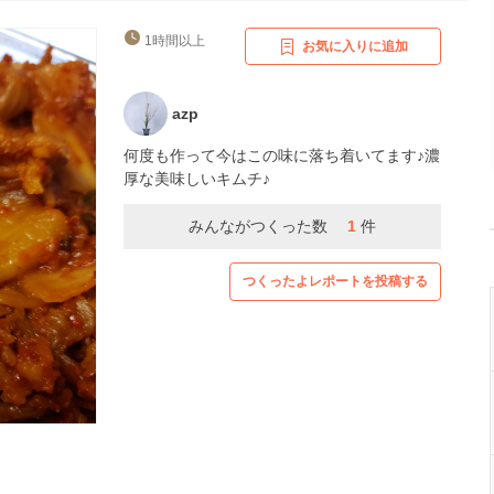
1時間以上
お気に入りに追加
azp
何度も作って今はこの味に落ち着いてます♪濃
厚な美味しいキムチ♪
みんながつくった数
1
件
つくったよレポートを投稿する