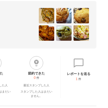
た
節約できた
レポートを送る
0
件
1
件
した人
最近スタンプした人
はまだい
スタンプした人はまだい
。
ません。