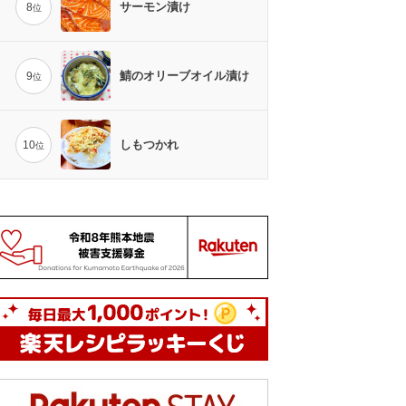
サーモン漬け
8
位
鯖のオリーブオイル漬け
9
位
しもつかれ
10
位