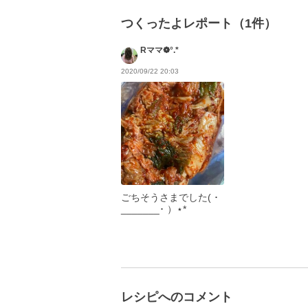
つくったよレポート（1件）
Rママ❁°.*
2020/09/22 20:03
ごちそうさまでした( ･
_______･ ）⋆*
レシピへのコメント