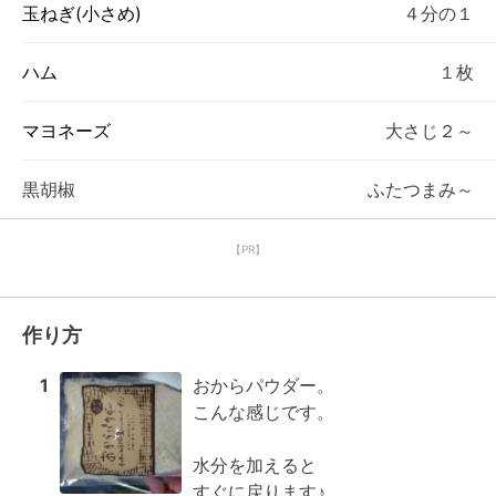
玉ねぎ(小さめ)
４分の１
ハム
１枚
マヨネーズ
大さじ２～
黒胡椒
ふたつまみ～
【PR】
作り方
1
おからパウダー。

こんな感じです。

水分を加えると

すぐに戻ります♪