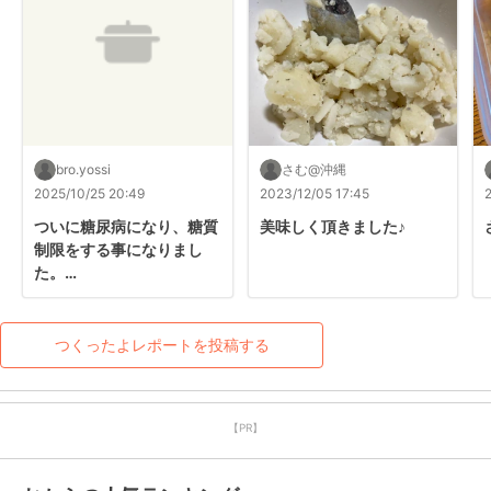
bro.yossi
さむ@沖縄
2025/10/25 20:49
2023/12/05 17:45
ついに糖尿病になり、糖質
美味しく頂きました♪
制限をする事になりまし
た。

ハムも避けるように言われ
ていたのでサラダチキンで
代用してつくりました。
つくったよレポートを投稿する
【PR】