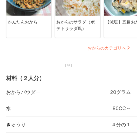
かんたんおから
おからのサラダ（ポ
【減塩】五目お
テトサラダ風）
おからのカテゴリへ
【PR】
材料（２人分）
おからパウダー
20グラム
水
80CC～
きゅうり
４分の１