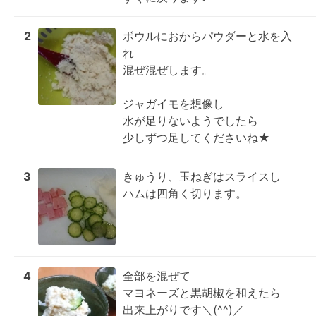
2
ボウルにおからパウダーと水を入
れ

混ぜ混ぜします。

ジャガイモを想像し

水が足りないようでしたら

少しずつ足してくださいね★
3
きゅうり、玉ねぎはスライスし

ハムは四角く切ります。
4
全部を混ぜて

マヨネーズと黒胡椒を和えたら

出来上がりです＼(^^)／
