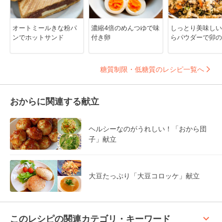
オートミールきな粉パ
濃縮4倍のめんつゆで味
しっとり美味しい
ンでホットサンド
付き卵
らパウダーで卯の
糖質制限・低糖質のレシピ一覧へ
おからに関連する献立
ヘルシーなのがうれしい！「おから団
子」献立
大豆たっぷり「大豆コロッケ」献立
keyboard_arrow_up
このレシピの関連カテゴリ・キーワード