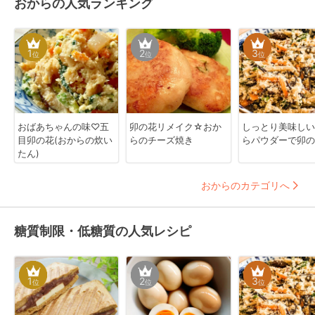
おからの人気ランキング
1
2
3
位
位
位
おばあちゃんの味♡五
卯の花リメイク☆おか
しっとり美味しい
目卯の花(おからの炊い
らのチーズ焼き
らパウダーで卯の
たん)
おからのカテゴリへ
糖質制限・低糖質の人気レシピ
1
2
3
位
位
位