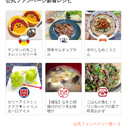
公式ファンページ新着レシピ
サンサンの丸ごと
簡単サムギョプサ
冷やしなめこうど
オレンジゼリー☆
ル
ん
ゼリーアイスミッ
【減塩】なすと絹
ごはんが進む！イ
クスで★シャリぷ
揚げのピリ辛お味
ワシ缶×カブの葉で
る一口アイス
噌汁
即席おかず
公式ファンページ一覧へ