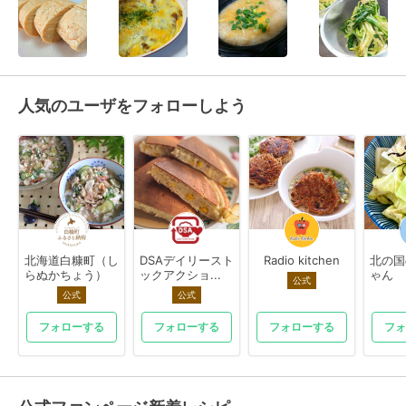
人気のユーザをフォローしよう
北海道白糠町（し
DSAデイリースト
Radio kitchen
北の国
らぬかちょう）
ックアクショ...
ゃん
公式
公式
公式
フォローする
フォローする
フォローする
フォ