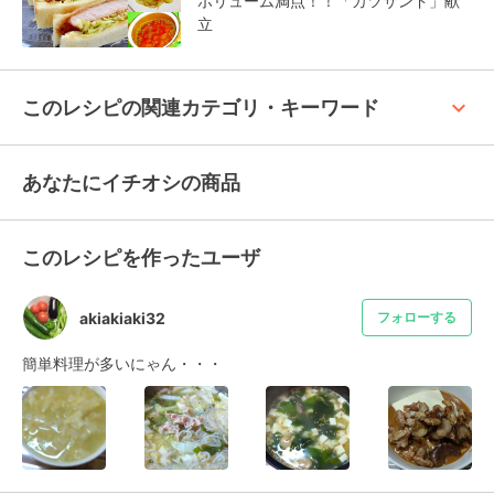
ボリューム満点！！「カツサンド」献
立
keyboard_arrow_up
このレシピの関連カテゴリ・キーワード
あなたにイチオシの商品
このレシピを作ったユーザ
akiakiaki32
フォローする
簡単料理が多いにゃん・・・