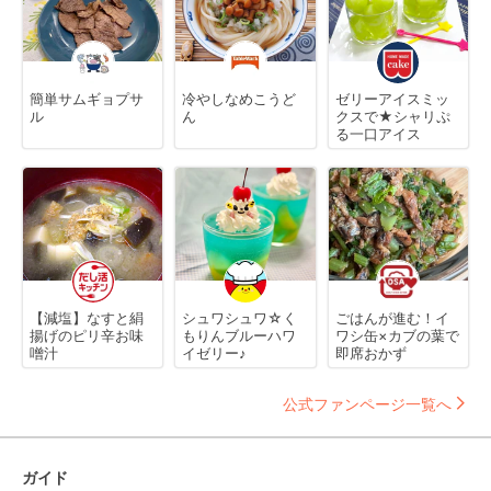
簡単サムギョプサ
冷やしなめこうど
ゼリーアイスミッ
ル
ん
クスで★シャリぷ
る一口アイス
【減塩】なすと絹
シュワシュワ☆く
ごはんが進む！イ
揚げのピリ辛お味
もりんブルーハワ
ワシ缶×カブの葉で
噌汁
イゼリー♪
即席おかず
公式ファンページ一覧へ
ガイド