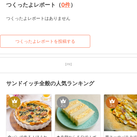
つくったよレポート（
0
件
）
つくったよレポートはありません
つくったよレポートを投稿する
【PR】
サンドイッチ全般の人気ランキング
1
2
3
位
位
位