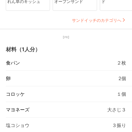
れん草のキッシュ
オープンサンド
ド
サンドイッチのカテゴリへ
【PR】
材料（1人分）
食パン
２枚
卵
2個
コロッケ
１個
マヨネーズ
大さじ３
塩コショウ
３振り