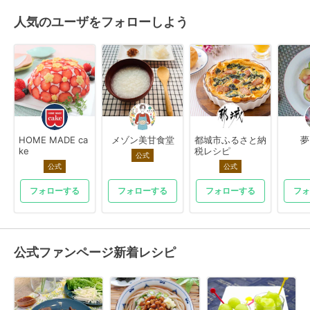
人気のユーザをフォローしよう
HOME MADE ca
メゾン美甘食堂
都城市ふるさと納
夢
ke
税レシピ
公式
公式
公式
フォローする
フォローする
フォローする
フォ
公式ファンページ新着レシピ