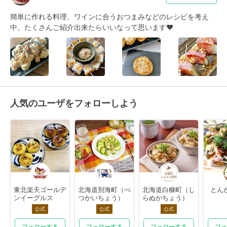
簡単に作れる料理、ワインに合うおつまみなどのレシピを考え
中。たくさんご紹介出来たらいいなって思います❤︎
人気のユーザをフォローしよう
東北楽天ゴールデ
北海道別海町（べ
北海道白糠町（し
とん
ンイーグルス
つかいちょう）
らぬかちょう）
公式
公式
公式
フォローする
フォローする
フォローする
フォ