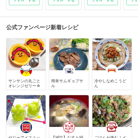
公式ファンページ新着レシピ
サンサンの丸ごと
簡単サムギョプサ
冷やしなめこうど
オレンジゼリー☆
ル
ん
ゼリーアイスミッ
【減塩】なすと絹
ごはんが進む！イ