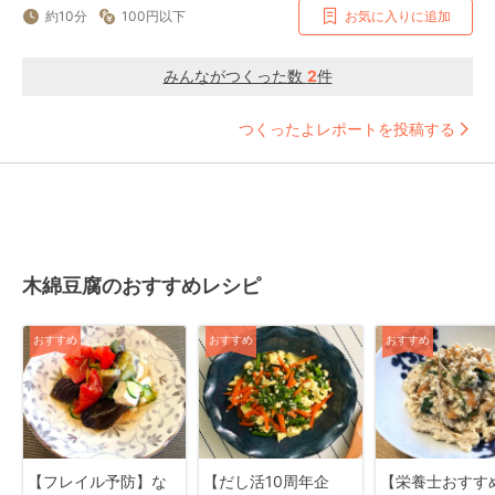
約10分
100円以下
お気に入りに追加
みんながつくった数
2
件
つくったよレポートを投稿する
木綿豆腐のおすすめレシピ
おすすめ
おすすめ
おすすめ
【フレイル予防】な
【だし活10周年企
【栄養士おすす