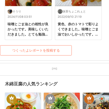
そうり
抹茶ちょこれぇと
2024/11/08 03:51
2022/09/10 21:19
味噌とごま油との相性が良
黄色、赤のトマトで彩りよ
かったです。美味しくいた
くできました。味噌とごま
だきました。とても勉強に
油でおいしかったです。残
なりました。
暑で火を使わずにすぐに作
れて嬉しいです。ごちそう
さまでした！
つくったよレポートを投稿する
【PR】
木綿豆腐の人気ランキング
1
2
3
位
位
位