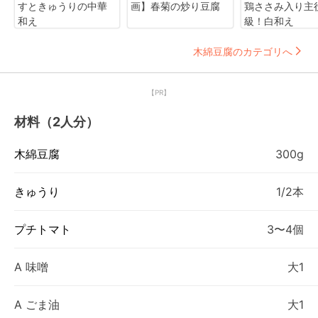
すときゅうりの中華
画】春菊の炒り豆腐
鶏ささみ入り主
和え
級！白和え
木綿豆腐のカテゴリへ
【PR】
材料（2人分）
木綿豆腐
300g
きゅうり
1/2本
プチトマト
3〜4個
A 味噌
大1
A ごま油
大1