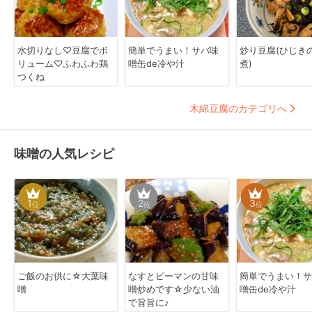
水切りなし♡豆腐でボ
簡単でうまい！サバ味
炒り豆腐(ひじき
リューム♡ふわふわ鶏
噌缶de冷や汁
煮)
つくね
木綿豆腐のカテゴリへ
味噌の人気レシピ
1
2
3
位
位
位
ご飯のお供に☆大葉味
なすとピーマンの甘味
簡単でうまい！サ
噌
噌炒めです☆少ない油
噌缶de冷や汁
で旨旨に♪