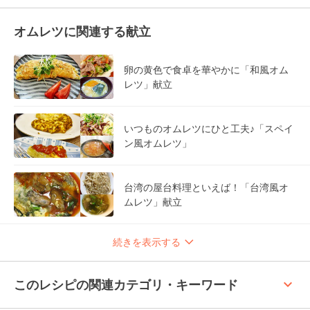
オムレツに関連する献立
卵の黄色で食卓を華やかに「和風オム
レツ」献立
いつものオムレツにひと工夫♪「スペイ
ン風オムレツ」
台湾の屋台料理といえば！「台湾風オ
ムレツ」献立
続きを表示する
keyboard_arrow_up
このレシピの関連カテゴリ・キーワード