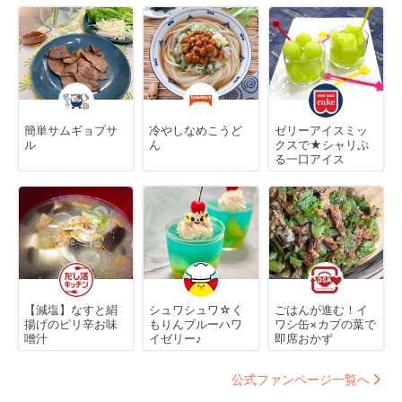
簡単サムギョプサ
冷やしなめこうど
ゼリーアイスミッ
ル
ん
クスで★シャリぷ
る一口アイス
【減塩】なすと絹
シュワシュワ☆く
ごはんが進む！イ
揚げのピリ辛お味
もりんブルーハワ
ワシ缶×カブの葉で
噌汁
イゼリー♪
即席おかず
公式ファンページ一覧へ