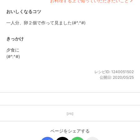
お料理する上で知っていただきたいこと
おいしくなるコツ
一人分、卵２個で作って見ました(#^.^#)
きっかけ
夕食に

(#^.^#)
レシピID:
1240051502
公開日:
2020/05/25
【PR】
ページをシェアする