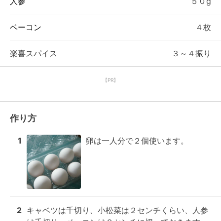
人参
５０g
ベーコン
４枚
楽喜スパイス
３～４振り
【PR】
作り方
1
卵は一人分で２個使います。
2
キャベツは千切り、小松菜は２センチくらい、人参