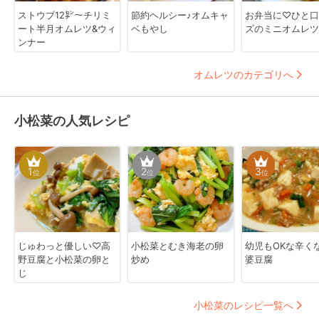
ストウブ12㌢〜チリミ
節約ヘルシー♪オムキャ
お弁当に♡ひと口
ート半月オムレツ&ウィ
ベもやし
ズのミニオムレツ
ンナー
オムレツのカテゴリへ
小松菜の人気レシピ
1
2
3
位
位
位
じゅわっと優しい♡高
小松菜とむき海老の卵
幼児もOKな辛く
野豆腐と小松菜の卵と
炒め
婆豆腐
じ
小松菜のレシピ一覧へ