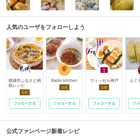
人気のユーザをフォローしよう
都城市ふるさと納
Radio kitchen
ヴィッセル神戸
もぐ
税レシピ
公式
公式
公式
フォローする
フォローする
フォローする
フォ
公式ファンページ新着レシピ