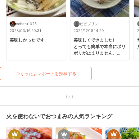
coharu1025
ピピプリン
2023/03/16 20:31
2022/12/18 14:20
美味しかったです
美味しくできました!

とっても簡単で本当にポリ
ポリが止まりません。

ダイエットにもバッチリで
すね!
つくったよレポートを投稿する
【PR】
火を使わないでおつまみの人気ランキング
1
2
3
位
位
位