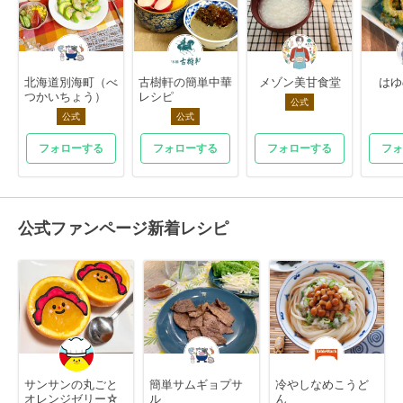
北海道別海町（べ
古樹軒の簡単中華
メゾン美甘食堂
はゆ
つかいちょう）
レシピ
公式
公式
公式
フォローする
フォローする
フォローする
フォ
公式ファンページ新着レシピ
サンサンの丸ごと
簡単サムギョプサ
冷やしなめこうど
オレンジゼリー☆
ル
ん