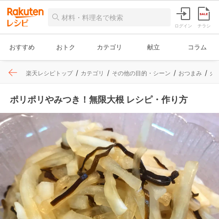
ログイン
チラシ
おすすめ
おトク
カテゴリ
献立
コラム
楽天レシピトップ
カテゴリ
その他の目的・シーン
おつまみ
火
ポリポリやみつき！無限大根 レシピ・作り方