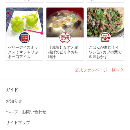
ゼリーアイスミッ
【減塩】なすと絹
ごはんが進む！イ
クスで★シャリぷ
揚げのピリ辛お味
ワシ缶×カブの葉で
る一口アイス
噌汁
即席おかず
公式ファンページ一覧へ
ガイド
お知らせ
ヘルプ・お問い合わせ
サイトマップ