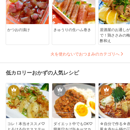
かつおの漬け
きゅうりの生ハム巻き
居酒屋のお通しが
で！鶏ささみの梅
酢和え
火を使わないでおつまみのカテゴリへ
低カロリーおかずの人気レシピ
1
2
3
位
位
位
コレ！本当オススメ♡
ダイエット中でもOK♡
☆自分で作る☆
とろける白ナスステー
簡単♡さば缶キーマカ
風☆赤から鍋の