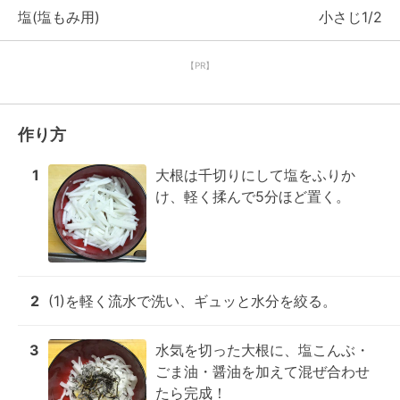
塩(塩もみ用)
小さじ1/2
【PR】
作り方
1
大根は千切りにして塩をふりか
け、軽く揉んで5分ほど置く。
2
(1)を軽く流水で洗い、ギュッと水分を絞る。
3
水気を切った大根に、塩こんぶ・
ごま油・醤油を加えて混ぜ合わせ
たら完成！