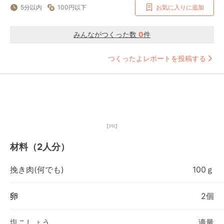
5分以内
100円以下
お気に入りに追加
みんながつくった数
0
件
つくったよレポートを投稿する
【PR】
材料（2人分）
挽き肉(何でも)
100ｇ
卵
2個
塩こしょう
適量