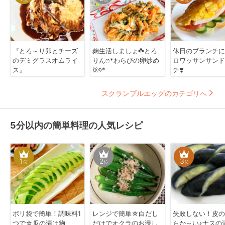
『とろ～り卵とチーズ
麹生活しましょ☘️とろ
休日のブランチ
のデミグラスオムライ
りんෆ*わらびの卵炒め
ロワッサンサンド
ス』
ꕤ୭*
チ❣️
スクランブルエッグのカテゴリへ
5分以内の簡単料理の人気レシピ
1
2
3
位
位
位
ポリ袋で簡単！調味料1
レンジで簡単☆白だし
失敗しない！皮の
つで☆瓜の漬け物
だけでオクラのお浸し
らか～い♪ナスの