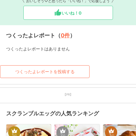
おいしそう♡と思ったら「いいね！」で応援しよう
いいね！
0
つくったよレポート（
0
件
）
つくったよレポートはありません
つくったよレポートを投稿する
【PR】
スクランブルエッグの人気ランキング
1
2
3
位
位
位