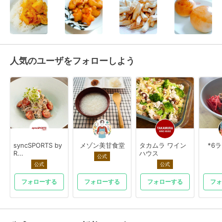
人気のユーザをフォローしよう
syncSPORTS by
メゾン美甘食堂
タカムラ ワイン
*6
R...
ハウス
公式
公式
公式
フォローする
フォローする
フォローする
フォ