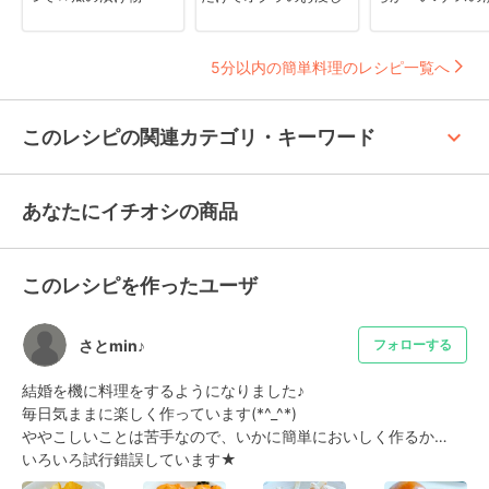
5分以内の簡単料理のレシピ一覧へ
keyboard_arrow_up
このレシピの関連カテゴリ・キーワード
あなたにイチオシの商品
このレシピを作ったユーザ
さとmin♪
フォローする
結婚を機に料理をするようになりました♪

毎日気ままに楽しく作っています(*^_^*)

ややこしいことは苦手なので、いかに簡単においしく作るか…

いろいろ試行錯誤しています★