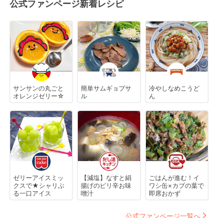
公式ファンページ新着レシピ
サンサンの丸ごと
簡単サムギョプサ
冷やしなめこうど
オレンジゼリー☆
ル
ん
ゼリーアイスミッ
【減塩】なすと絹
ごはんが進む！イ
クスで★シャリぷ
揚げのピリ辛お味
ワシ缶×カブの葉で
る一口アイス
噌汁
即席おかず
公式ファンページ一覧へ