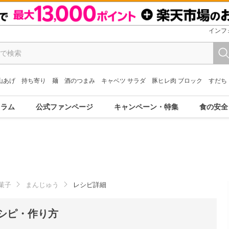
インフ
山あげ
持ち寄り
麺
酒のつまみ
キャベツ サラダ
豚ヒレ肉 ブロック
すだち
コラム
公式ファンページ
キャンペーン・特集
食の安全
菓子
まんじゅう
レシピ詳細
シピ・作り方