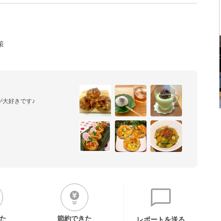
策
が大好きです♪
た
節約できた
レポートを送る