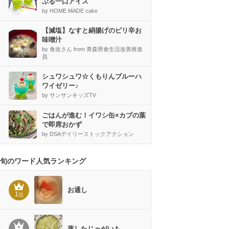
ぷる一口アイス
by HOME MADE cake
【減塩】なすと絹揚げのピリ辛お
味噌汁
by 食改さん from 青森県食生活改善推進
員
シュワシュワ☆くもりんブルーハ
ワイゼリー♪
by サンサンキッズTV
ごはんが進む！イワシ缶×カブの葉
で即席おかず
by DSAデイリーストックアクション
旬のワード人気ランキング
お通し
1
位
蒸したじゃがいも