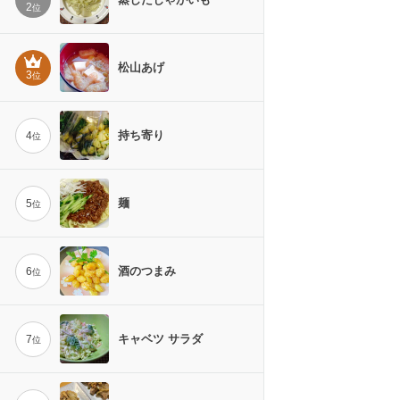
2
位
松山あげ
3
位
持ち寄り
4
位
麺
5
位
酒のつまみ
6
位
キャベツ サラダ
7
位