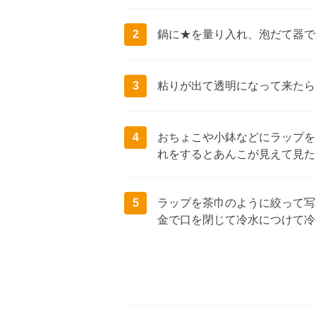
2
鍋に★を量り入れ、泡だて器で
3
粘りが出て透明になって来たら
4
おちょこや小鉢などにラップを敷
れをするとあんこが見えて見た目
5
ラップを茶巾のように絞って写
金で口を閉じて冷水につけて冷