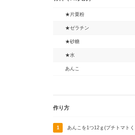
★片栗粉
★ゼラチン
★砂糖
★水
あんこ
作り方
1
あんこを1つ12ｇ(プチトマト