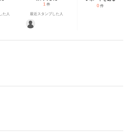
1
件
0
件
した人
最近スタンプした人