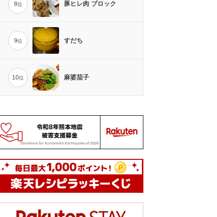
豚ヒレ肉 ブロック
8
位
すだち
9
位
麻婆茄子
10
位