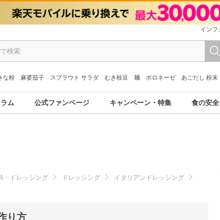
インフ
きな粉
麻婆茄子
スプラウト サラダ
むき枝豆
麺
ボロネーゼ
あごだし 粉末
コラム
公式ファンページ
キャンペーン・特集
食の安全
料・ドレッシング
ドレッシング
イタリアンドレッシング
作り方