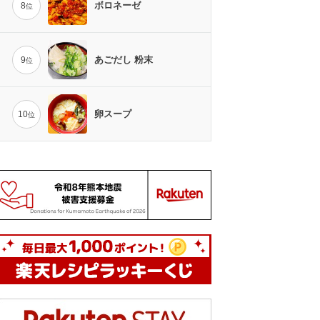
ボロネーゼ
8
位
あごだし 粉末
9
位
卵スープ
10
位