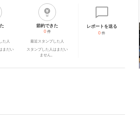
た
節約できた
レポートを送る
0
件
0
件
した人
最近スタンプした人
はまだい
スタンプした人はまだい
。
ません。