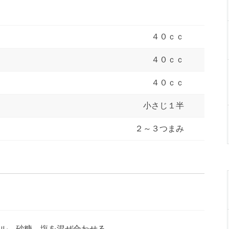
４０ｃｃ
４０ｃｃ
４０ｃｃ
小さじ１半
２～３つまみ
ル、砂糖、塩を混ぜ合わせる。