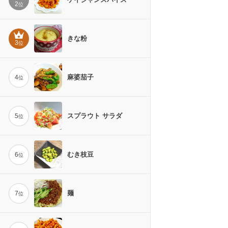
2
位
きな粉
3
位
麻婆茄子
4
位
スプラウト サラダ
5
位
むき枝豆
6
位
麺
7
位