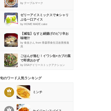
by テーブルマーク
ゼリーアイスミックスで★シャリ
ぷる一口アイス
by HOME MADE cake
【減塩】なすと絹揚げのピリ辛お
味噌汁
by 食改さん from 青森県食生活改善推進
員
ごはんが進む！イワシ缶×カブの葉
で即席おかず
by DSAデイリーストックアクション
旬のワード人気ランキング
ミンチ
1
位
ケイジャンスパイス