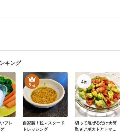
ンキング
4
位
3
位
いフレ
自家製！粒マスタード
切って混ぜるだけ★簡
グ
ドレッシング
単★アボカドとトマト