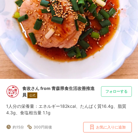
食改さん from 青森県食生活改善推進
フォローする
員
公式
1人分の栄養量：エネルギー182kcal、たんぱく質16.4g、脂質
4.3g、食塩相当量 1.1g
約15分
300円前後
お気に入りに追加