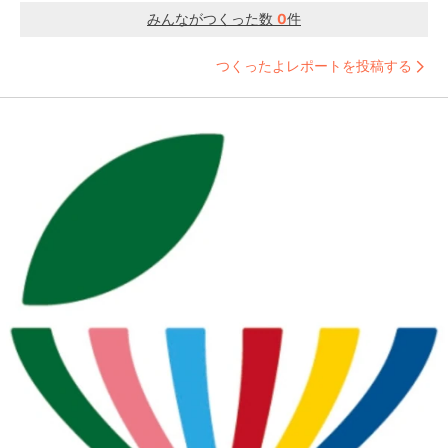
みんながつくった数
0
件
つくったよレポートを投稿する