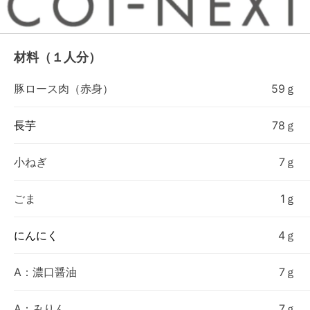
材料（１人分）
豚ロース肉（赤身）
59ｇ
長芋
78ｇ
小ねぎ
7ｇ
ごま
1ｇ
にんにく
4ｇ
A：濃口醤油
7ｇ
A：みりん
7ｇ