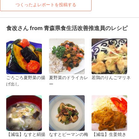
つくったよレポートを投稿する
食改さん from 青森県食生活改善推進員のレシピ
ごろごろ夏野菜の揚
夏野菜のドライカレ
若鶏のりんごマリネ
げ出し
ー
【減塩】なすと絹揚
なすとピーマンの梅
【減塩】生姜焼き