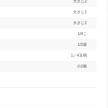
大さじ2
大さじ1
大さじ2
1/4こ
1/2袋
1／4玉弱
小2個