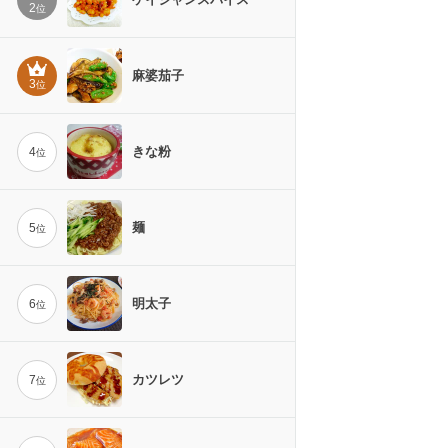
2
位
麻婆茄子
3
位
きな粉
4
位
麺
5
位
明太子
6
位
カツレツ
7
位