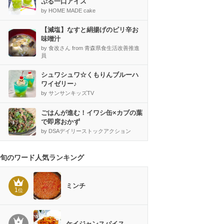
ぷる一口アイス
by HOME MADE cake
【減塩】なすと絹揚げのピリ辛お
味噌汁
by 食改さん from 青森県食生活改善推進
員
シュワシュワ☆くもりんブルーハ
ワイゼリー♪
by サンサンキッズTV
ごはんが進む！イワシ缶×カブの葉
で即席おかず
by DSAデイリーストックアクション
旬のワード人気ランキング
ミンチ
1
位
ケイジャンスパイス