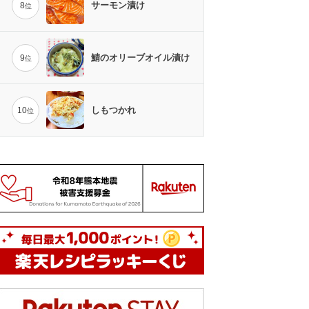
サーモン漬け
8
位
鯖のオリーブオイル漬け
9
位
しもつかれ
10
位