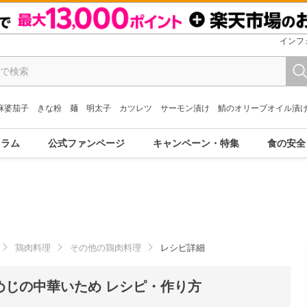
インフ
麻婆茄子
きな粉
麺
明太子
カツレツ
サーモン漬け
鯖のオリーブオイル漬
コラム
公式ファンページ
キャンペーン・特集
食の安全
鶏肉料理
その他の鶏肉料理
レシピ詳細
めじの中華いため レシピ・作り方