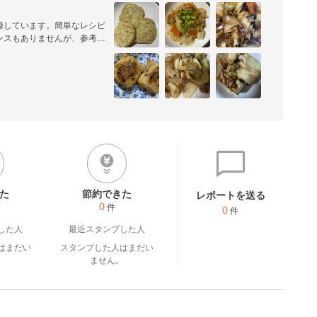
録しています。簡単なレシピ
ンスもありませんが、参考に
。

メントさせていただいてま
たいです。
た
節約できた
レポートを送る
0
件
0
件
した人
最近スタンプした人
はまだい
スタンプした人はまだい
。
ません。