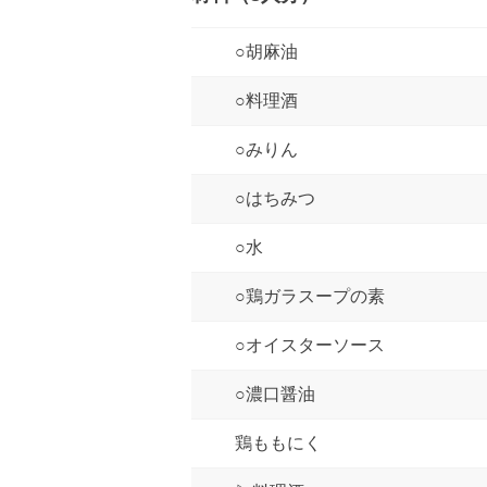
○胡麻油
○料理酒
○みりん
○はちみつ
○水
○鶏ガラスープの素
○オイスターソース
○濃口醤油
鶏ももにく