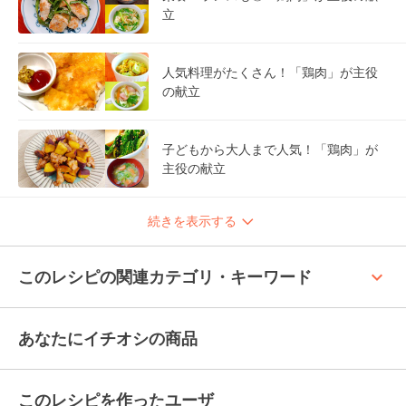
立
人気料理がたくさん！「鶏肉」が主役
の献立
子どもから大人まで人気！「鶏肉」が
主役の献立
続きを表示する
keyboard_arrow_up
このレシピの関連カテゴリ・キーワード
あなたにイチオシの商品
このレシピを作ったユーザ