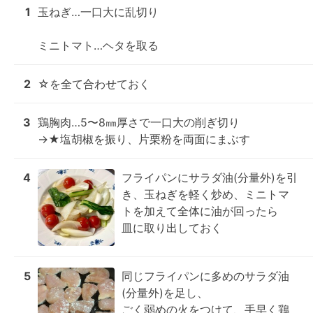
1
玉ねぎ…一口大に乱切り

ミニトマト…ヘタを取る
2
☆を全て合わせておく
3
鶏胸肉…5〜8㎜厚さで一口大の削ぎ切り

→★塩胡椒を振り、片栗粉を両面にまぶす
4
フライパンにサラダ油(分量外)を引
き、玉ねぎを軽く炒め、ミニトマ
トを加えて全体に油が回ったら

皿に取り出しておく
5
同じフライパンに多めのサラダ油
(分量外)を足し、

ごく弱めの火をつけて、手早く鶏