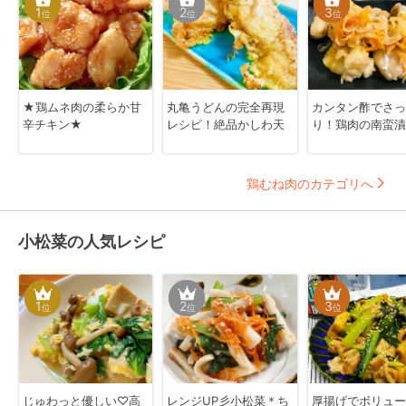
1
2
3
位
位
位
★鶏ムネ肉の柔らか甘
丸亀うどんの完全再現
カンタン酢でさっ
辛チキン★
レシピ！絶品かしわ天
り！鶏肉の南蛮漬
鶏むね肉のカテゴリへ
小松菜の人気レシピ
1
2
3
位
位
位
じゅわっと優しい♡高
レンジUP彡小松菜＊ち
厚揚げでボリュー