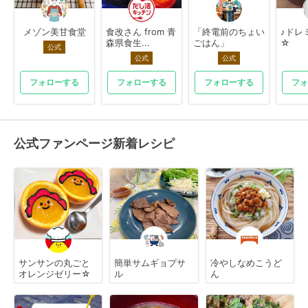
メゾン美甘食堂
食改さん from 青
「終電前のちょい
♪ドレミ
森県食生...
ごはん」
☆
公式
公式
公式
フォローする
フォローする
フォローする
フォ
公式ファンページ新着レシピ
サンサンの丸ごと
簡単サムギョプサ
冷やしなめこうど
オレンジゼリー☆
ル
ん