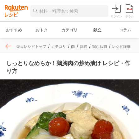
ログイン
チラシ
おすすめ
おトク
カテゴリ
献立
コラム
楽天レシピトップ
カテゴリ
肉
鶏肉
鶏むね肉
レシピ詳細
しっとりなめらか！鶏胸肉の炒め漬け レシピ・作
り方