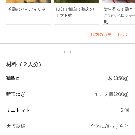
若鶏のりんごマリネ
10分で簡単！鶏肉の
炭火香る！鶏と
トマト煮
このペペロンチ
風
鶏肉のカテゴリへ
【PR】
材料（２人分）
鶏胸肉
１枚(350g)
新玉ねぎ
１／２個(200g)
ミニトマト
６個
★塩胡椒
全体に薄っすらと