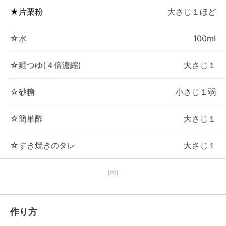
★片栗粉
大さじ１ほど
☆水
100ml
☆麺つゆ(４倍濃縮)
大さじ１
☆砂糖
小さじ１弱
☆簡単酢
大さじ１
☆すき焼きのタレ
大さじ１
【PR】
作り方