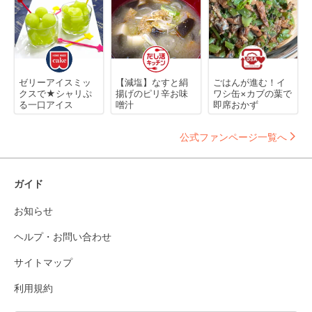
ゼリーアイスミッ
【減塩】なすと絹
ごはんが進む！イ
クスで★シャリぷ
揚げのピリ辛お味
ワシ缶×カブの葉で
る一口アイス
噌汁
即席おかず
公式ファンページ一覧へ
ガイド
お知らせ
ヘルプ・お問い合わせ
サイトマップ
利用規約