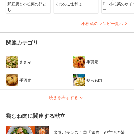
野豆腐と小松菜の卵と
くわのごま和え
P！小松菜のホイ
じ
ー
小松菜のレシピ一覧へ
関連カテゴリ
ささみ
手羽元
手羽先
鶏もも肉
続きを表示する
鶏むね肉に関連する献立
栄養バランスも◎「鶏肉」が主役の献