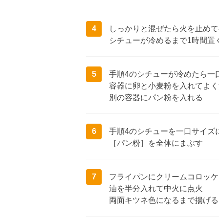
4
しっかりと混ぜたら火を止めて
シチューが冷めるまで1時間置
5
手順4のシチューが冷めたら一
容器に卵と小麦粉を入れてよく
別の容器にパン粉を入れる
6
手順4のシチューを一口サイズ
［パン粉］を全体にまぶす
7
フライパンにクリームコロッケ
油を半分入れて中火に点火
両面キツネ色になるまで揚げる