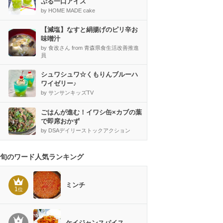
ぷる一口アイス
by HOME MADE cake
【減塩】なすと絹揚げのピリ辛お
味噌汁
by 食改さん from 青森県食生活改善推進
員
シュワシュワ☆くもりんブルーハ
ワイゼリー♪
by サンサンキッズTV
ごはんが進む！イワシ缶×カブの葉
で即席おかず
by DSAデイリーストックアクション
旬のワード人気ランキング
ミンチ
1
位
ケイジャンスパイス