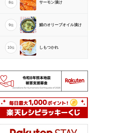
サーモン漬け
8
位
鯖のオリーブオイル漬け
9
位
しもつかれ
10
位