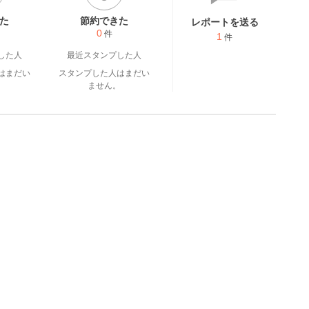
た
節約できた
レポートを送る
0
件
1
件
した人
最近スタンプした人
はまだい
スタンプした人はまだい
。
ません。