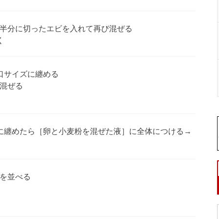
半分に切ったエビを入れて再び混ぜる
く
口サイズに纏める
混ぜる
に纏めたら［卵と小麦粉を混ぜた液］に全体につける→
を並べる