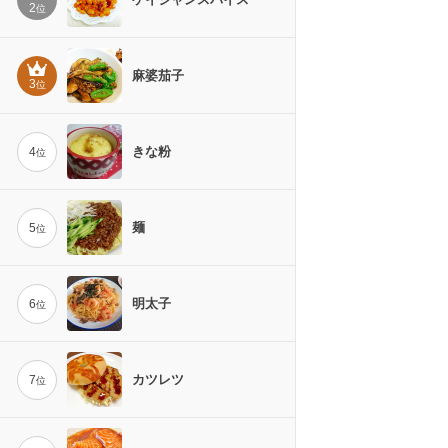
2
位
麻婆茄子
3
位
きな粉
4
位
麺
5
位
明太子
6
位
カツレツ
7
位