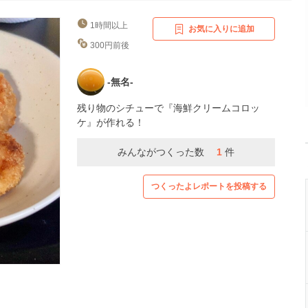
1時間以上
お気に入りに追加
300円前後
-無名-
残り物のシチューで『海鮮クリームコロッ
ケ』が作れる！
みんながつくった数
1
件
つくったよレポートを投稿する