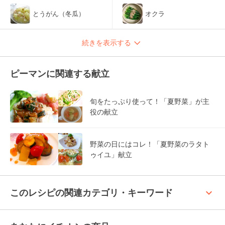
とうがん（冬瓜）
オクラ
続きを表示する
ピーマンに関連する献立
旬をたっぷり使って！「夏野菜」が主
役の献立
野菜の日にはコレ！「夏野菜のラタト
ゥイユ」献立
keyboard_arrow_up
このレシピの関連カテゴリ・キーワード