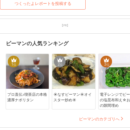
つくったよレポートを投稿する
【PR】
ピーマンの人気ランキング
1
2
3
位
位
位
プロ直伝♪喫茶店の本格
☀なすピーマン☀オイ
電子レンジでピー
濃厚ナポリタン
スター炒め☀
の塩昆布和え☆
の隙間埋め
ピーマンのカテゴリへ