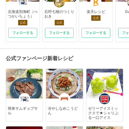
北海道別海町（べ
石狩七穂のつくり
楽天レシピ
G
つかいちょう）
おき
公式
公式
公式
フォローする
フォローする
フォローする
フォ
公式ファンページ新着レシピ
簡単サムギョプサ
冷やしなめこうど
ゼリーアイスミッ
ル
ん
クスで★シャリぷ
る一口アイス