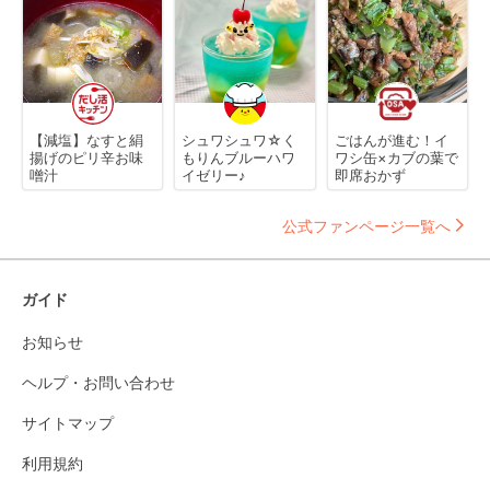
【減塩】なすと絹
シュワシュワ☆く
ごはんが進む！イ
揚げのピリ辛お味
もりんブルーハワ
ワシ缶×カブの葉で
噌汁
イゼリー♪
即席おかず
公式ファンページ一覧へ
ガイド
お知らせ
ヘルプ・お問い合わせ
サイトマップ
利用規約