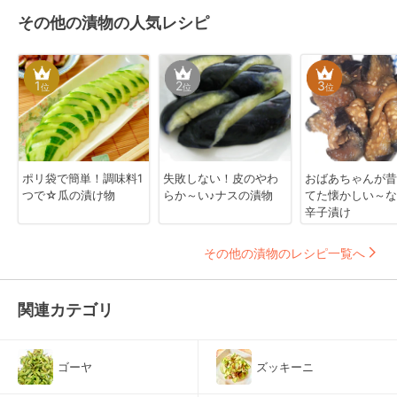
その他の漬物の人気レシピ
1
2
3
位
位
位
ポリ袋で簡単！調味料1
失敗しない！皮のやわ
おばあちゃんが昔
つで☆瓜の漬け物
らか～い♪ナスの漬物
てた懐かしい～な
辛子漬け
その他の漬物のレシピ一覧へ
関連カテゴリ
ゴーヤ
ズッキーニ