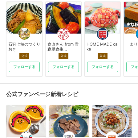
石狩七穂のつくり
食改さん from 青
HOME MADE ca
まり
おき
森県食生...
ke
公式
公式
公式
フォローする
フォローする
フォローする
フォ
公式ファンページ新着レシピ