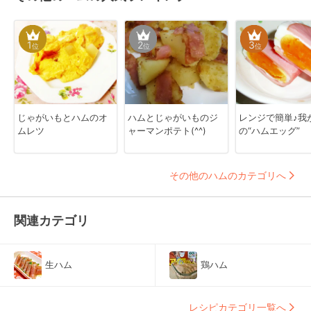
1
2
3
位
位
位
じゃがいもとハムのオ
ハムとじゃがいものジ
レンジで簡単♪我
ムレツ
ャーマンポテト(^^)
の“ハムエッグ”
その他のハムのカテゴリへ
関連カテゴリ
生ハム
鶏ハム
レシピカテゴリ一覧へ