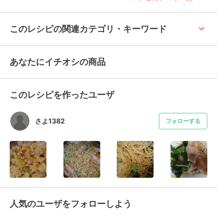
keyboard_arrow_up
このレシピの関連カテゴリ・キーワード
あなたにイチオシの商品
このレシピを作ったユーザ
さよ1382
フォローする
人気のユーザをフォローしよう