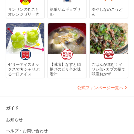
サンサンの丸ごと
簡単サムギョプサ
冷やしなめこうど
オレンジゼリー☆
ル
ん
ゼリーアイスミッ
【減塩】なすと絹
ごはんが進む！イ
クスで★シャリぷ
揚げのピリ辛お味
ワシ缶×カブの葉で
る一口アイス
噌汁
即席おかず
公式ファンページ一覧へ
ガイド
お知らせ
ヘルプ・お問い合わせ