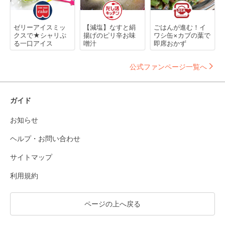
ゼリーアイスミッ
【減塩】なすと絹
ごはんが進む！イ
クスで★シャリぷ
揚げのピリ辛お味
ワシ缶×カブの葉で
る一口アイス
噌汁
即席おかず
公式ファンページ一覧へ
ガイド
お知らせ
ヘルプ・お問い合わせ
サイトマップ
利用規約
ページの上へ戻る