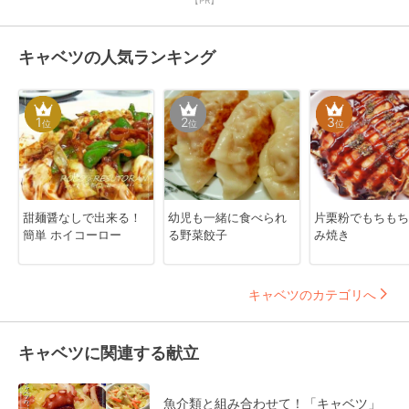
【PR】
キャベツの人気ランキング
1
2
3
位
位
位
甜麺醤なしで出来る！
幼児も一緒に食べられ
片栗粉でもちもち
簡単 ホイコーロー
る野菜餃子
み焼き
キャベツのカテゴリへ
キャベツに関連する献立
魚介類と組み合わせて！「キャベツ」