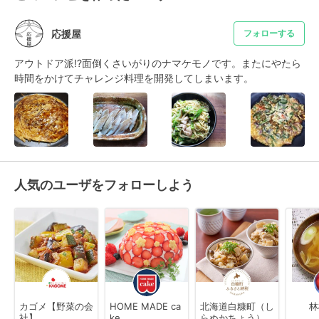
応援屋
フォローする
アウトドア派!?面倒くさいがりのナマケモノです。またにやたら
時間をかけてチャレンジ料理を開発してしまいます。
人気のユーザをフォローしよう
カゴメ【野菜の会
HOME MADE ca
北海道白糠町（し
林
社】
ke
らぬかちょう）