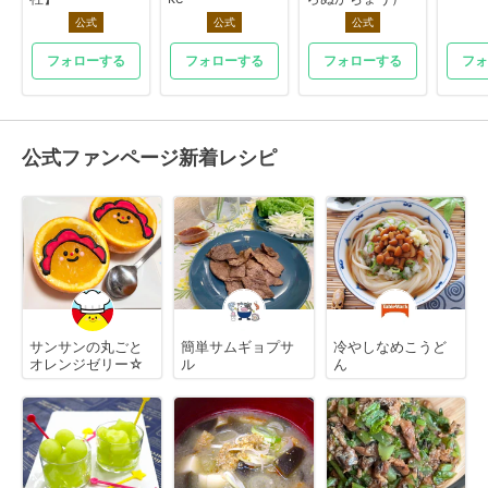
公式
公式
公式
フォローする
フォローする
フォローする
フォ
公式ファンページ新着レシピ
サンサンの丸ごと
簡単サムギョプサ
冷やしなめこうど
オレンジゼリー☆
ル
ん