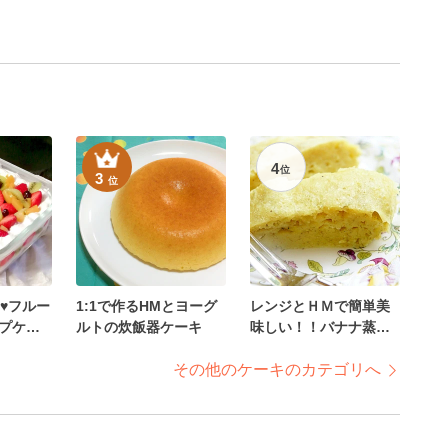
4
位
3
位
♥フルー
1:1で作るHMとヨーグ
レンジとＨＭで簡単美
プケー
ルトの炊飯器ケーキ
味しい！！バナナ蒸し
ケーキ
その他のケーキのカテゴリへ