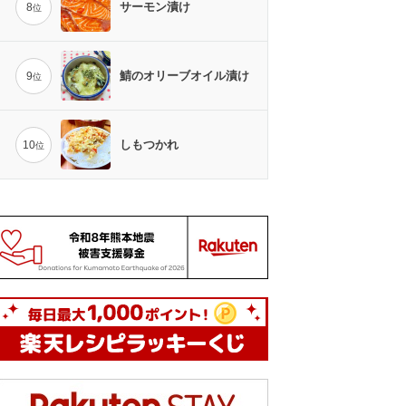
サーモン漬け
8
位
鯖のオリーブオイル漬け
9
位
しもつかれ
10
位