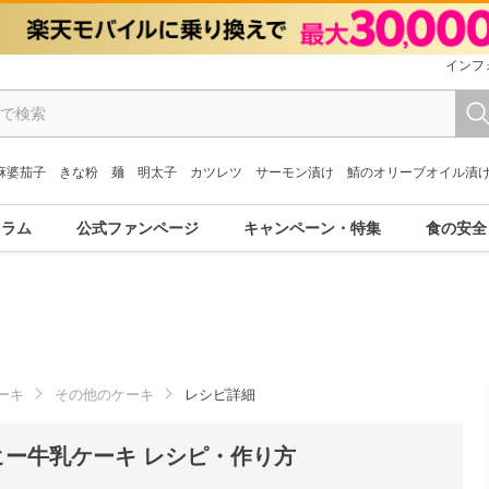
インフ
麻婆茄子
きな粉
麺
明太子
カツレツ
サーモン漬け
鯖のオリーブオイル漬
コラム
公式ファンページ
キャンペーン・特集
食の安全
ーキ
その他のケーキ
レシピ詳細
ヒー牛乳ケーキ レシピ・作り方