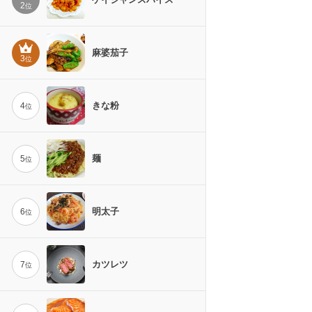
2
位
麻婆茄子
3
位
きな粉
4
位
麺
5
位
明太子
6
位
カツレツ
7
位