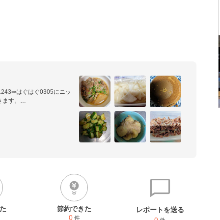
ん1243⇒はぐはぐ0305にニッ
ます。

す。
た
節約できた
レポートを送る
0
件