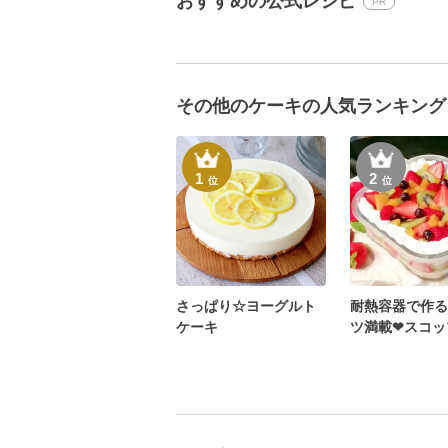
おすすめの公式レシピ
PR
その他のケーキの人気ランキング
1
2
位
位
さっぱり☆ヨーグルト
耐熱容器で作る
ケーキ
ツ満載❤スコッ
キ❤