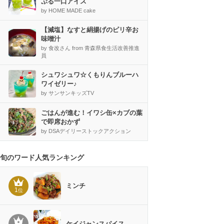
ぷる一口アイス
by HOME MADE cake
【減塩】なすと絹揚げのピリ辛お
味噌汁
by 食改さん from 青森県食生活改善推進
員
シュワシュワ☆くもりんブルーハ
ワイゼリー♪
by サンサンキッズTV
ごはんが進む！イワシ缶×カブの葉
で即席おかず
by DSAデイリーストックアクション
旬のワード人気ランキング
ミンチ
1
位
ケイジャンスパイス