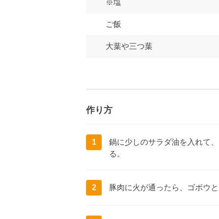
※塩
ご飯
大葉や三つ葉
作り方
1
鍋に少しのサラダ油を入れて、
る。
2
豚肉に火が通ったら、ゴボウと