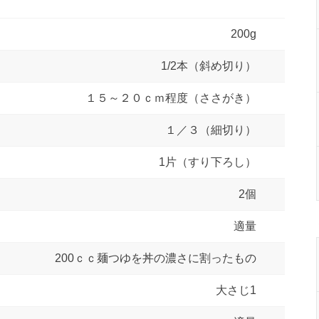
200g
1/2本（斜め切り）
１５～２０ｃｍ程度（ささがき）
１／３（細切り）
1片（すり下ろし）
2個
適量
200ｃｃ麺つゆを丼の濃さに割ったもの
大さじ1