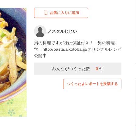
お気に入りに追加
ノスタルじじい
男の料理ですが味は保証付き！「男の料理
学」http://pasta.aikotoba.jp/オリジナルレシピ
公開中
みんながつくった数
0
件
つくったよレポートを投稿する