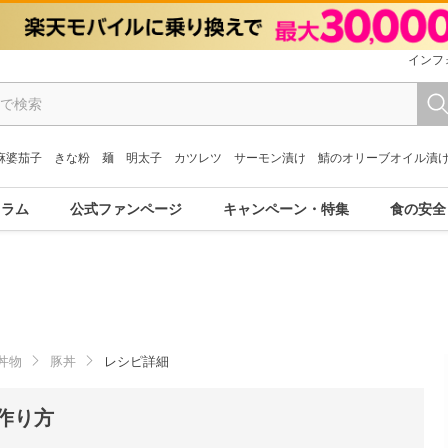
インフ
麻婆茄子
きな粉
麺
明太子
カツレツ
サーモン漬け
鯖のオリーブオイル漬
コラム
公式ファンページ
キャンペーン・特集
食の安全
丼物
豚丼
レシピ詳細
作り方