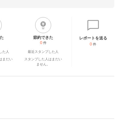
た
節約できた
レポートを送る
0
件
0
件
した人
最近スタンプした人
はまだい
スタンプした人はまだい
。
ません。