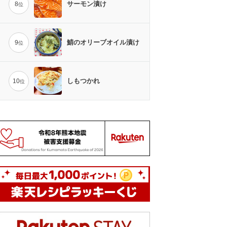
サーモン漬け
8
位
鯖のオリーブオイル漬け
9
位
しもつかれ
10
位