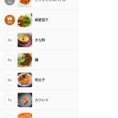
2
位
麻婆茄子
3
位
きな粉
4
位
麺
5
位
明太子
6
位
カツレツ
7
位