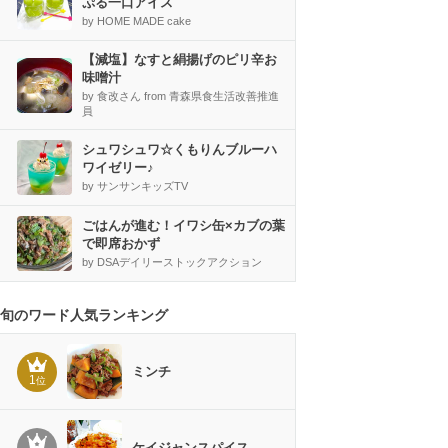
ぷる一口アイス
by HOME MADE cake
【減塩】なすと絹揚げのピリ辛お
味噌汁
by 食改さん from 青森県食生活改善推進
員
シュワシュワ☆くもりんブルーハ
ワイゼリー♪
by サンサンキッズTV
ごはんが進む！イワシ缶×カブの葉
で即席おかず
by DSAデイリーストックアクション
旬のワード人気ランキング
ミンチ
1
位
ケイジャンスパイス