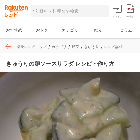
ログイン
チラシ
おすすめ
おトク
カテゴリ
献立
コラム
楽天レシピトップ
カテゴリ
野菜
きゅうり
レシピ詳細
きゅうりの卵ソースサラダ レシピ・作り方