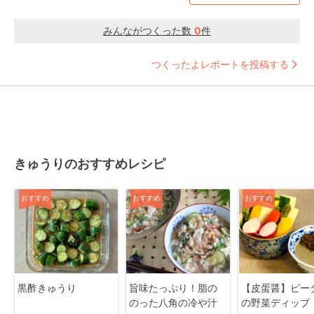
みんながつくった数
0
件
つくったよレポートを投稿する
きゅうりのおすすめレシピ
おすすめ
おすすめ
おすすめ
黒酢きゅうり
旨味たっぷり！脂の
【皮蛋醤】ピー
のった八角の冷や汁
の野菜ディップ