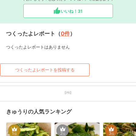
いいね！
31
つくったよレポート（
0
件
）
つくったよレポートはありません
つくったよレポートを投稿する
【PR】
きゅうりの人気ランキング
1
2
3
位
位
位