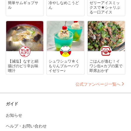
簡単サムギョプサ
冷やしなめこうど
ゼリーアイスミッ
ル
ん
クスで★シャリぷ
る一口アイス
【減塩】なすと絹
シュワシュワ☆く
ごはんが進む！イ
揚げのピリ辛お味
もりんブルーハワ
ワシ缶×カブの葉で
噌汁
イゼリー♪
即席おかず
公式ファンページ一覧へ
ガイド
お知らせ
ヘルプ・お問い合わせ