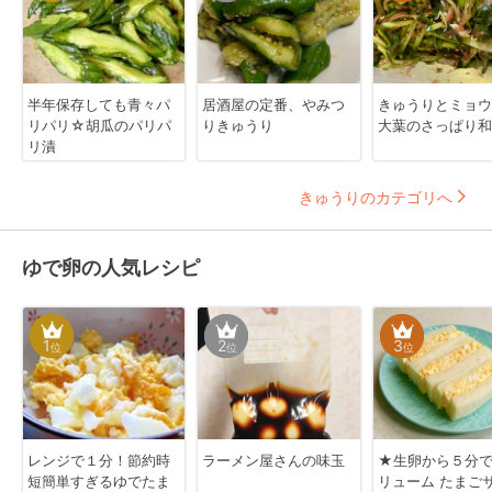
半年保存しても青々パ
居酒屋の定番、やみつ
きゅうりとミョウ
リパリ☆胡瓜のパリパ
りきゅうり
大葉のさっぱり和
リ漬
きゅうりのカテゴリへ
ゆで卵の人気レシピ
1
2
3
位
位
位
レンジで１分！節約時
ラーメン屋さんの味玉
★生卵から５分
短簡単すぎるゆでたま
リューム たまご