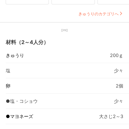
きゅうりのカテゴリへ
【PR】
材料（2～4人分）
きゅうり
200ｇ
塩
少々
卵
2個
●塩・コショウ
少々
●マヨネーズ
大さじ2～3