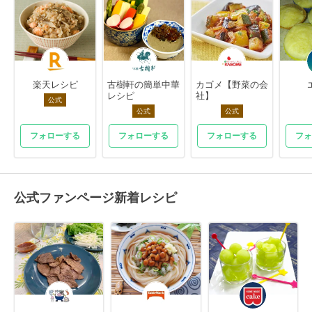
楽天レシピ
古樹軒の簡単中華
カゴメ【野菜の会
レシピ
社】
公式
公式
公式
フォローする
フォローする
フォローする
フォ
公式ファンページ新着レシピ