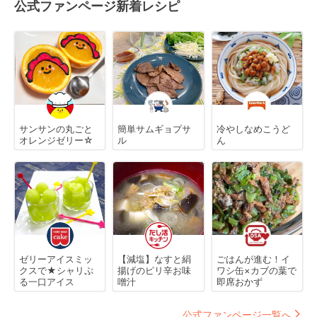
公式ファンページ新着レシピ
サンサンの丸ごと
簡単サムギョプサ
冷やしなめこうど
オレンジゼリー☆
ル
ん
ゼリーアイスミッ
【減塩】なすと絹
ごはんが進む！イ
クスで★シャリぷ
揚げのピリ辛お味
ワシ缶×カブの葉で
る一口アイス
噌汁
即席おかず
公式ファンページ一覧へ