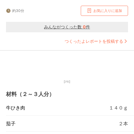
約30分
お気に入りに追加
みんながつくった数
0
件
つくったよレポートを投稿する
【PR】
材料（２～３人分）
牛ひき肉
１４０ｇ
茄子
２本