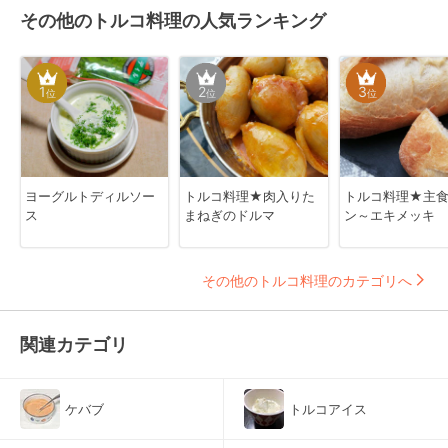
その他のトルコ料理の人気ランキング
1
2
3
位
位
位
ヨーグルトディルソー
トルコ料理★肉入りた
トルコ料理★主
ス
まねぎのドルマ
ン～エキメッキ
その他のトルコ料理のカテゴリへ
関連カテゴリ
ケバブ
トルコアイス