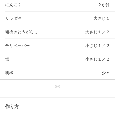
にんにく
２かけ
サラダ油
大さじ１
粗挽きとうがらし
大さじ１／２
チリペッパー
小さじ１／２
塩
小さじ１／２
胡椒
少々
【PR】
作り方