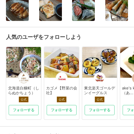
人気のユーザをフォローしよう
北海道白糠町（し
カゴメ【野菜の会
東北楽天ゴールデ
ake's 
らぬかちょう）
社】
ンイーグルス
（あ...
公式
公式
公式
フォローする
フォローする
フォローする
フォ