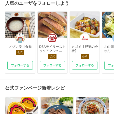
人気のユーザをフォローしよう
メゾン美甘食堂
DSAデイリースト
カゴメ【野菜の会
北の国
ックアクショ...
社】
ゃん
公式
公式
公式
フォローする
フォローする
フォローする
フォ
公式ファンページ新着レシピ