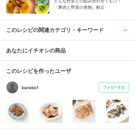
どんな野菜との組み合わせでも◎！
「豚肉と野菜の煮物」献立
keyboard_arrow_up
このレシピの関連カテゴリ・キーワード
あなたにイチオシの商品
このレシピを作ったユーザ
kuroko1
フォローする