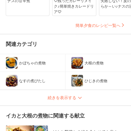
ナスの甘辛煮
♡残ったカレーリメイ
失敗しない！皮の
ク♪簡単焼きカレードリ
らか～い♪ナスの
ア♡
簡単夕食のレシピ一覧へ
関連カテゴリ
かぼちゃの煮物
大根の煮物
なすの煮びたし
ひじきの煮物
続きを表示する
イカと大根の煮物に関連する献立