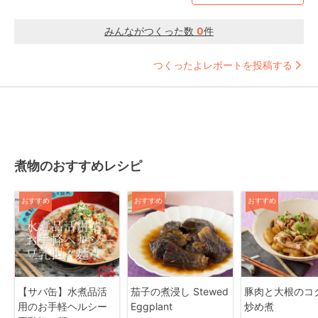
みんながつくった数
0
件
つくったよレポートを投稿する
煮物のおすすめレシピ
おすすめ
おすすめ
おすすめ
【サバ缶】水煮品活
茄子の煮浸し Stewed
豚肉と大根のコ
用のお手軽ヘルシー
Eggplant
炒め煮