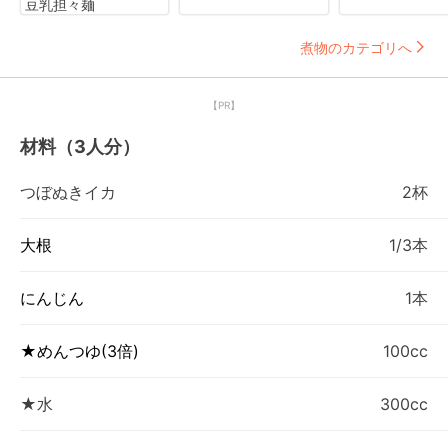
豆乳担々麺
煮物のカテゴリへ
【PR】
材料（3人分）
つぼぬきイカ
2杯
大根
1/3本
にんじん
1本
★めんつゆ(3倍)
100cc
★水
300cc