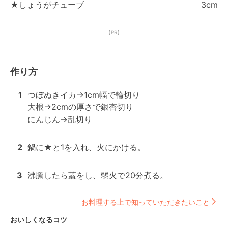
★しょうがチューブ
3cm
【PR】
作り方
1
つぼぬきイカ→1cm幅で輪切り

大根→2cmの厚さで銀杏切り

にんじん→乱切り
2
鍋に★と1を入れ、火にかける。
3
沸騰したら蓋をし、弱火で20分煮る。
お料理する上で知っていただきたいこと
おいしくなるコツ