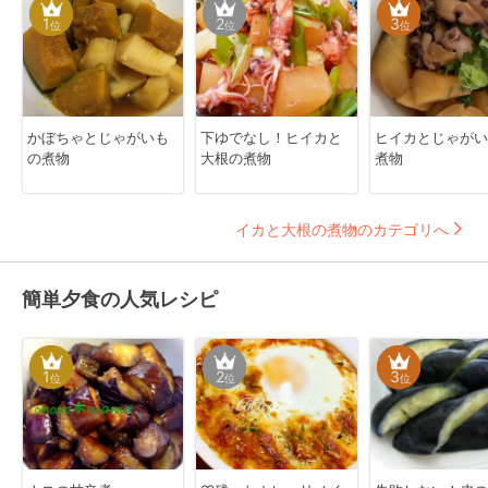
1
2
3
位
位
位
かぼちゃとじゃがいも
下ゆでなし！ヒイカと
ヒイカとじゃがい
の煮物
大根の煮物
煮物
イカと大根の煮物のカテゴリへ
簡単夕食の人気レシピ
1
2
3
位
位
位