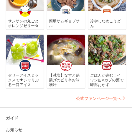
サンサンの丸ごと
簡単サムギョプサ
冷やしなめこうど
オレンジゼリー☆
ル
ん
ゼリーアイスミッ
【減塩】なすと絹
ごはんが進む！イ
クスで★シャリぷ
揚げのピリ辛お味
ワシ缶×カブの葉で
る一口アイス
噌汁
即席おかず
公式ファンページ一覧へ
ガイド
お知らせ