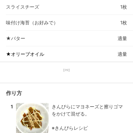
スライスチーズ
1枚
味付け海苔（お好みで）
1枚
★バター
適量
★オリーブオイル
適量
【PR】
作り方
1
きんぴらにマヨネーズと擦りゴマ
をかけて混ぜる。

※きんぴらレシピ
