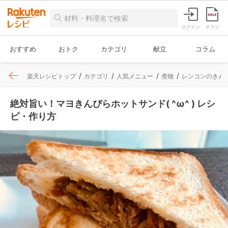
ログイン
チラシ
おすすめ
おトク
カテゴリ
献立
コラム
楽天レシピトップ
カテゴリ
人気メニュー
煮物
レンコンのきん
絶対旨い！マヨきんぴらホットサンド( ^ω^ ) レシ
ピ・作り方