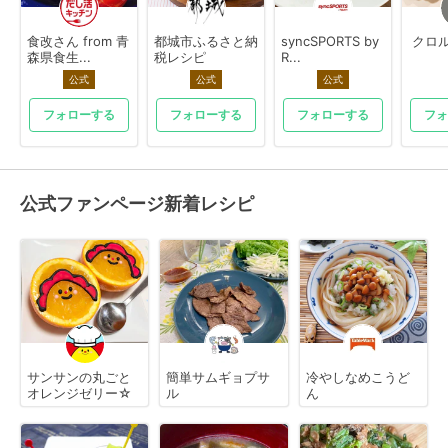
食改さん from 青
都城市ふるさと納
syncSPORTS by
クロル
森県食生...
税レシピ
R...
公式
公式
公式
フォローする
フォローする
フォローする
フォ
公式ファンページ新着レシピ
サンサンの丸ごと
簡単サムギョプサ
冷やしなめこうど
オレンジゼリー☆
ル
ん