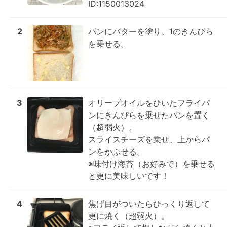
ID:1150013024
2
パンにバターを塗り、1のきんぴら
を乗せる。
3
オリーブオイルをひいたフライパ
ンにきんぴらを乗せたパンを置く
（超弱火）。

スライスチーズを乗せ、上からパ
ンをかぶせる。

※味付け海苔（お好みで）を乗せる
と更に美味しいです！
4
焦げ目がついたらひっくり返して
更に焼く（超弱火）。
