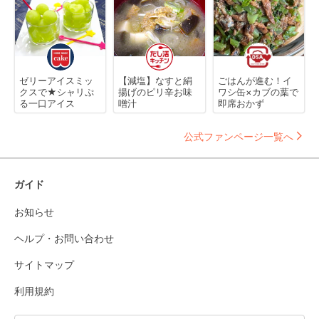
ゼリーアイスミッ
【減塩】なすと絹
ごはんが進む！イ
クスで★シャリぷ
揚げのピリ辛お味
ワシ缶×カブの葉で
る一口アイス
噌汁
即席おかず
公式ファンページ一覧へ
ガイド
お知らせ
ヘルプ・お問い合わせ
サイトマップ
利用規約