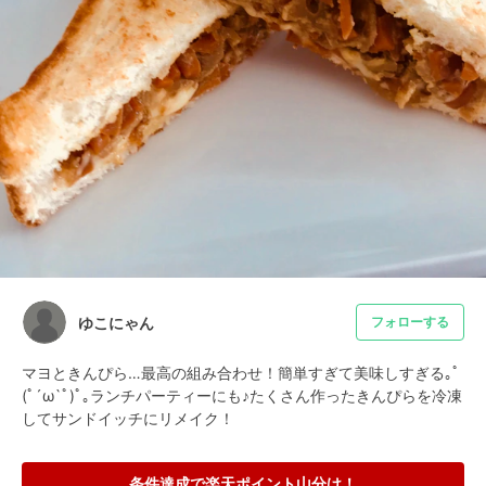
ゆこにゃん
フォローする
マヨときんぴら…最高の組み合わせ！簡単すぎて美味しすぎる｡ﾟ
(ﾟ´ω`ﾟ)ﾟ｡ランチパーティーにも♪たくさん作ったきんぴらを冷凍
してサンドイッチにリメイク！
条件達成で楽天ポイント山分け！