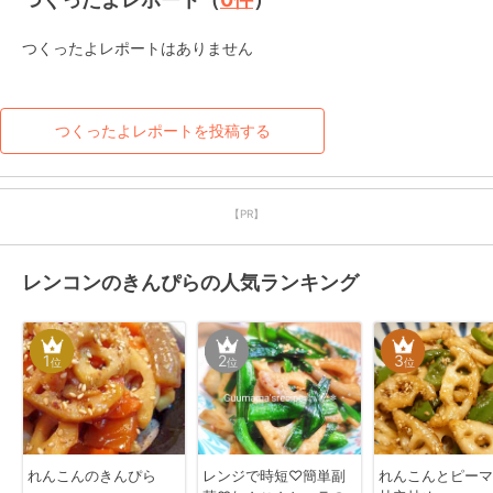
つくったよレポートはありません
つくったよレポートを投稿する
【PR】
レンコンのきんぴらの人気ランキング
1
2
3
位
位
位
れんこんのきんぴら
レンジで時短♡簡単副
れんこんとピーマ