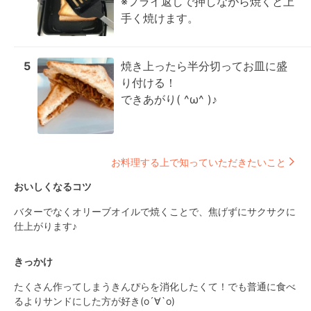
※フライ返しで押しながら焼くと上
手く焼けます。
5
焼き上ったら半分切ってお皿に盛
り付ける！

できあがり( ^ω^ )♪
お料理する上で知っていただきたいこと
おいしくなるコツ
バターでなくオリーブオイルで焼くことで、焦げずにサクサクに
仕上がります♪
きっかけ
たくさん作ってしまうきんぴらを消化したくて！でも普通に食べ
るよりサンドにした方が好き(о´∀`о)