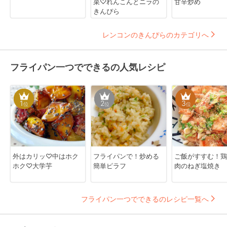
菜♡れんこんとニラの
甘辛炒め
きんぴら
レンコンのきんぴらのカテゴリへ
フライパン一つでできるの人気レシピ
1
2
3
位
位
位
外はカリッ♡中はホク
フライパンで！炒める
ご飯がすすむ！鶏
ホク♡大学芋
簡単ピラフ
肉のねぎ塩焼き
フライパン一つでできるのレシピ一覧へ