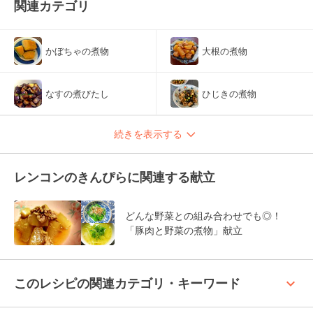
関連カテゴリ
かぼちゃの煮物
大根の煮物
なすの煮びたし
ひじきの煮物
続きを表示する
レンコンのきんぴらに関連する献立
どんな野菜との組み合わせでも◎！
「豚肉と野菜の煮物」献立
keyboard_arrow_up
このレシピの関連カテゴリ・キーワード